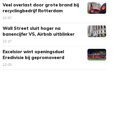
Veel overlast door grote brand bij
recyclingbedrijf Rotterdam
22:57
Wall Street sluit hoger na
banencijfer VS, Airbnb uitblinker
22:17
Excelsior wint openingsduel
Eredivisie bij gepromoveerd
Cambuur
22:03