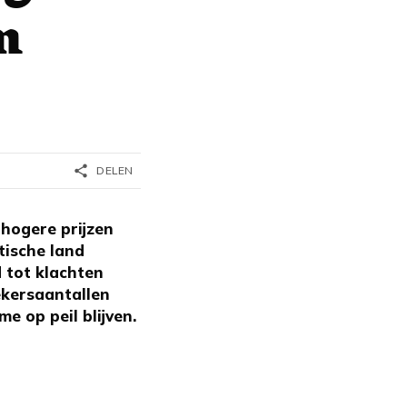
m
share
DELEN
hogere prijzen
tische land
 tot klachten
ekersaantallen
e op peil blijven.