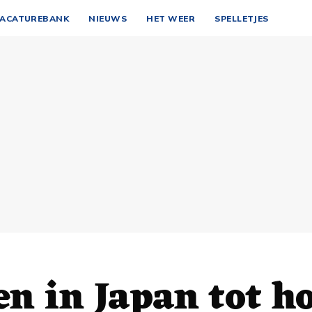
ACATUREBANK
NIEUWS
HET WEER
SPELLETJES
n in Japan tot h