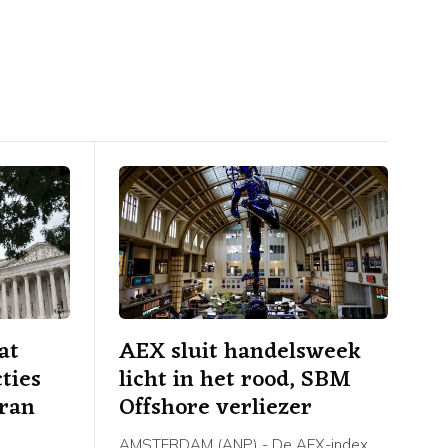
at
AEX sluit handelsweek
ties
licht in het rood, SBM
Iran
Offshore verliezer
AMSTERDAM (ANP) - De AEX-index