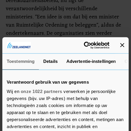
bereikbaarheidsbeleid, nu ligt de
verantwoordelijkheid bij verschillende
ministeries. "Een idee is om dat bij een minister
van Ruimtelijke Ordening te beleggen", aldus de
ondertekenaars. De organisaties zien verder
concrete oplossingen in meer fiets- en
looproutes, het delen van voertuigen, ov op
maat, en woningen en voorzieningen dichter bij
Toestemming
Details
Advertentie-instellingen
Ov
elkaar te bouwen. "We staan aan de vooravond
van een grote bouwopgave, dus daar ligt een hele
grote kans", aldus de directeur van Natuur &
Verantwoord gebruik van uw gegevens
Milieu Marjolein Demmers.
Wij en
onze 1022 partners
verwerken je persoonlijke
gegevens (bijv. uw IP-adres) met behulp van
technologieën zoals cookies om informatie op uw
apparaat op te slaan en te gebruiken met als doel
gepersonaliseerde advertenties en content, metingen aan
advertenties en content, inzicht in publiek en