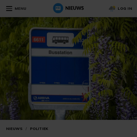
MENU
LOG IN
NIEUWS
/
POLITIEK