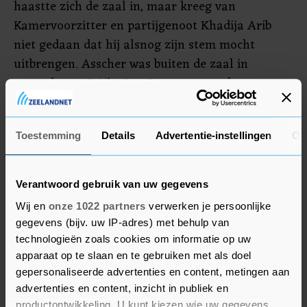
haastte zich de zaal in, maar kreeg van
Kamervoorzitter en partijgenoot Khadija Arib
niet gedaan dat hij alsnog zijn stem mocht
uitbrengen. Asscher was buiten de zaal in
gesprek met D66'er Jan Paternotte en lette even
niet op, legde hij na afloop uit. Maar "geen
complottheorie", haastte de PvdA'er zich te
Toestemming
Details
Advertentie-instellingen
Ov
zeggen. "Wel verschrikkelijk klote."
De Kamer verwierp het voorstel uiteindelijk met
Verantwoord gebruik van uw gegevens
73 stemmen tegen 71.
Wij en
onze 1022 partners
verwerken je persoonlijke
gegevens (bijv. uw IP-adres) met behulp van
technologieën zoals cookies om informatie op uw
apparaat op te slaan en te gebruiken met als doel
gepersonaliseerde advertenties en content, metingen aan
advertenties en content, inzicht in publiek en
productontwikkeling. U kunt kiezen wie uw gegevens