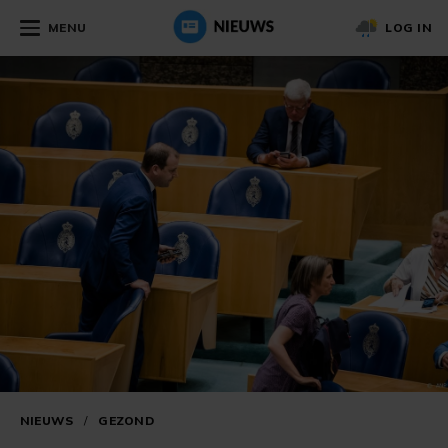
MENU
LOG IN
NIEUWS
/
GEZOND