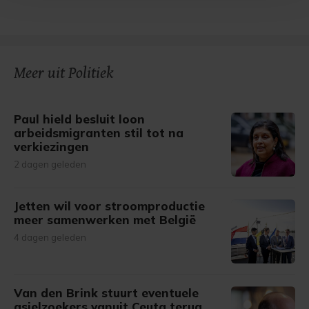
Met cookies werkt onze website beter en wordt jouw
bezoek makkelijker en persoonlijker. Op
onze cookiepagina kun je ons cookiebeleid bekijken en je
gemaakte keuze altijd wijzigen of intrekken.
Meer uit Politiek
Paul hield besluit loon
arbeidsmigranten stil tot na
verkiezingen
2 dagen geleden
Jetten wil voor stroomproductie
meer samenwerken met België
4 dagen geleden
Van den Brink stuurt eventuele
asielzoekers vanuit Ceuta terug