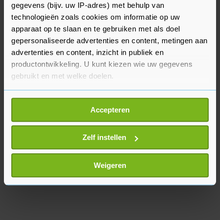
gegevens (bijv. uw IP-adres) met behulp van
PVV, VVD en BBB hebben samen dertig zetels in
technologieën zoals cookies om informatie op uw
de senaat. Voor een meerderheid zijn er nog acht
apparaat op te slaan en te gebruiken met als doel
nodig. D66, CDA en JA21 hebben samen veertien
gepersonaliseerde advertenties en content, metingen aan
zetels.
advertenties en content, inzicht in publiek en
productontwikkeling. U kunt kiezen wie uw gegevens
gebruikt en met welke doelen.
Als u het toestaat, willen we ook graag:
Accepteren
Informatie verzamelen over uw geografische
locatie, die tot een paar meter nauwkeurig kan zijn
Uw apparaat identificeren door het actief te
Zelf instellen
scannen op specifieke eigenschappen (fingerprinting)
Lees meer over hoe uw persoonlijke gegevens worden
Weigeren
verwerkt en stel uw voorkeuren in het
detailgedeelte
in.
U kunt uw toestemming op elk moment wijzigen of
intrekken in de Cookieverklaring.