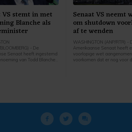
 VS stemt in met
Senaat VS neemt w
ing Blanche als
om shutdown voor
ieminister
af te wenden
GTON
WASHINGTON (ANP/RTR) - 
/BLOOMBERG) - De
Amerikaanse Senaat heeft 
nse Senaat heeft ingestemd
voorlopige wet aangenomen
enoeming van Todd Blanche
voorkomen dat er nog voor 
er van Justitie. Democraten
verkiezingen in november ee
 zich tegen de benoeming,
zogenoemde shutdown komt
nche volgens hen door
moeten nu afspraken gemaa
 Donald Trump ingezet zou
worden met het Huis van
 achter politieke
Afgevaardigden, dat eerder
ders aan te gaan.
eigen plan kwam. Als dat niet
worden vanaf 30 september
overheidsdiensten stilgeleg
geen geld meer beschikbaar 