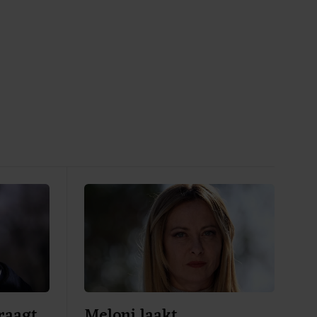
raagt
Meloni laakt