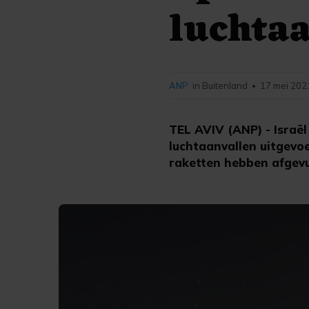
luchtaa
ANP
in Buitenland
17 mei 202
•
TEL AVIV (ANP) - Israë
luchtaanvallen uitgevo
raketten hebben afgevu