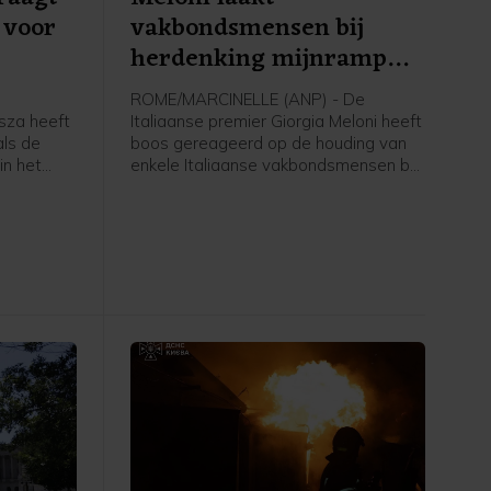
 voor
vakbondsmensen bij
herdenking mijnramp
Marcinelle
e
ROME/MARCINELLE (ANP) - De
isza heeft
Italiaanse premier Giorgia Meloni heeft
ls de
boos gereageerd op de houding van
in het
enkele Italiaanse vakbondsmensen bij
r is
de herdenking in België van de
 gaf
grootste mijnramp uit de Belgische
Hongaarse
geschiedenis. Daarbij kwamen in
achting
Marcinelle op 8 augustus 1956 262
 in met
mensen om, onder wie 136 Italianen.