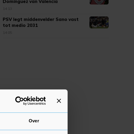
Domínguez van Valencia
14:13
PSV legt middenvelder Sano vast
tot medio 2031
14:05
Over