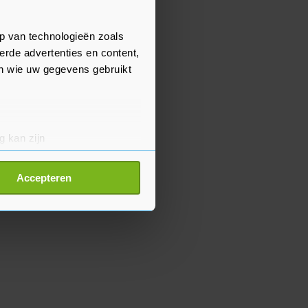
p van technologieën zoals
erde advertenties en content,
en wie uw gegevens gebruikt
g kan zijn
erprinting)
t
detailgedeelte
in. U kunt uw
Accepteren
p onze cookiepagina kun je