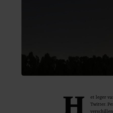
H
et leger va
Twitter. P
verschille