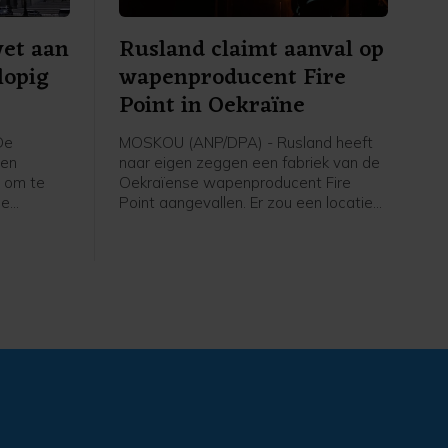
et aan
Rusland claimt aanval op
lopig
wapenproducent Fire
Point in Oekraïne
De
MOSKOU (ANP/DPA) - Rusland heeft
een
naar eigen zeggen een fabriek van de
 om te
Oekraïense wapenproducent Fire
de
Point aangevallen. Er zou een locatie
n
getroffen zijn waar onderdelen en
. Er
koppen voor de kruisraket Flamingo
kt
gemaakt worden. Ook werd bij Kyiv
een olieopslag getroffen die volgens
 met een
Rusland werd gebruikt om brandstof
 lukt,
te leveren aan de Oekraïense
 veel
krijgsmacht.
d omdat er
is.