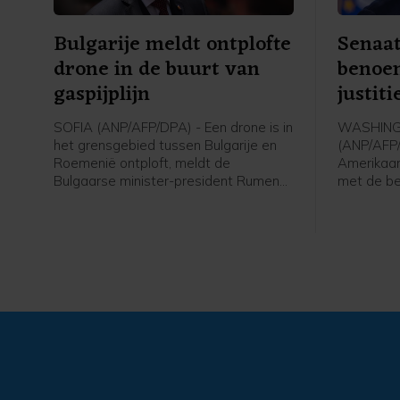
Bulgarije meldt ontplofte
Senaat
drone in de buurt van
benoem
gaspijplijn
justit
SOFIA (ANP/AFP/DPA) - Een drone is in
WASHIN
het grensgebied tussen Bulgarije en
(ANP/AFP
Roemenië ontploft, meldt de
Amerikaa
Bulgaarse minister-president Rumen
met de b
Radev. In dat gebied loopt ook de
als minist
Trans-Balkanpijplijn, die gas vervoert
verzetten
tussen Turkije en Oekraïne. Volgens
omdat Bla
Radev kwam de drone zijn land binnen
president
vanuit Roemenië.
worden om
tegenstan