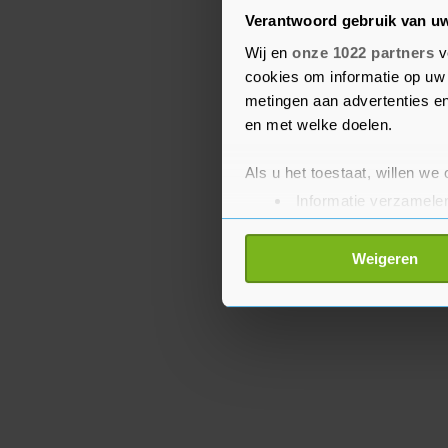
Jeruzalem. Zij moeten 
Verantwoord gebruik van u
kolonisten. Het leidde tot
Wij en
onze 1022 partners
v
Aqsamoskee en beschiet
cookies om informatie op uw 
strijders van onder me
metingen aan advertenties en
de Israëlische strijdkrac
en met welke doelen.
Als u het toestaat, willen we
Informatie verzamelen
Uw apparaat identific
Lees meer over hoe uw perso
Weigeren
toestemming op elk moment wi
Met cookies werkt onze websi
ons cookiebeleid bekijken en 