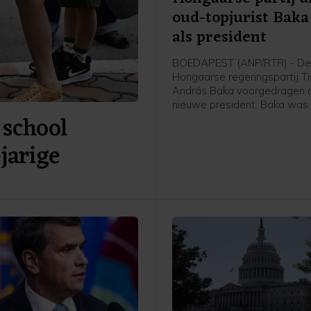
oud-topjurist Baka
als president
BOEDAPEST (ANP/RTR) - D
Hongaarse regeringspartij T
András Baka voorgedragen a
nieuwe president. Baka was 
 school
verleden parlementariër, maa
vooral een bekende jurist. Hij
jarige
onder meer leiding aan het 
hooggerechtshof. Naar verw
stemt het parlement dinsdag
zijn benoeming.