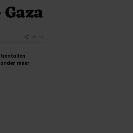
p Gaza
share
DELEN
tientallen
n onder meer