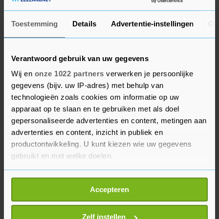
geprezen om de "verankering van het
(t)huiswerkvrije onderwijs".
Toestemming
Details
Advertentie-instellingen
Ov
Alle bijna 100 scholen die dit jaar onderscheiden
Verantwoord gebruik van uw gegevens
werden "leverden een bijzondere prestatie in een
Wij en
onze 1022 partners
verwerken je persoonlijke
periode waarin het al een grote opgave was om
gegevens (bijv. uw IP-adres) met behulp van
het onderwijs te continueren", aldus de inspectie.
technologieën zoals cookies om informatie op uw
apparaat op te slaan en te gebruiken met als doel
Door de coronacrisis waren er wel minder
gepersonaliseerde advertenties en content, metingen aan
scholen die dit jaar hun predicaat al wilden
advertenties en content, inzicht in publiek en
verlengen, vertelt de woordvoerder. Een
productontwikkeling. U kunt kiezen wie uw gegevens
beoordeling voor het predicaat goed of excellent
gebruikt en met welke doelen.
van de inspectie moeten scholen zelf aanvragen.
Als u het toestaat, willen we ook graag:
De inspectie controleert elk jaar zonder
Accepteren
Informatie verzamelen over uw geografische
aanvraag of scholen zeer zwak, onvoldoende of
locatie, die tot een paar meter nauwkeurig kan zijn
voldoende presteren.
Uw apparaat identificeren door het actief te
Zelf instellen