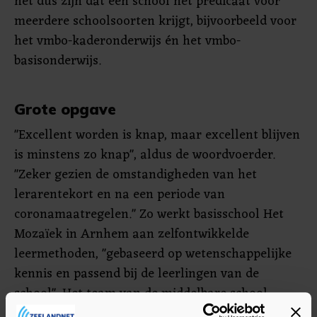
het dus zijn dat één school het predicaat voor
meerdere schoolsoorten krijgt, bijvoorbeeld voor
het vmbo-kaderonderwijs én het vmbo-
basisonderwijs.
Grote opgave
"Excellent worden is knap, maar excellent blijven
is minstens zo knap", aldus de woordvoerder.
"Zeker gezien de omstandigheden van het
lerarentekort en na een periode van
coronamaatregelen." Zo werkt basisschool Het
Mozaïek in Arnhem aan zelfontwikkelde
leermethoden, "gebaseerd op wetenschappelijke
kennis en passend bij de leerlingen van de
school". Het team van de middelbare school
Portus Juliana in Rotterdam wordt onder meer