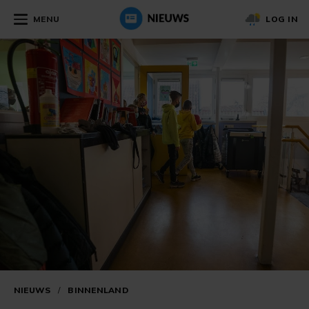
MENU
LOG IN
NIEUWS
/
BINNENLAND