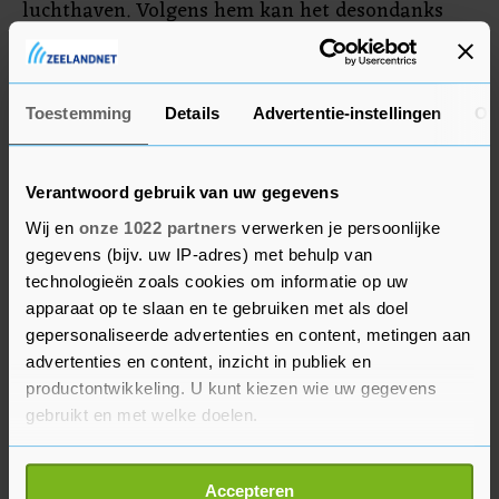
luchthaven. Volgens hem kan het desondanks
voorkomen dat er incidenteel reizigers buiten
staan te wachten, zoals ook maandagochtend het
geval is.
Toestemming
Details
Advertentie-instellingen
Ov
Verantwoord gebruik van uw gegevens
Wij en
onze 1022 partners
verwerken je persoonlijke
gegevens (bijv. uw IP-adres) met behulp van
technologieën zoals cookies om informatie op uw
apparaat op te slaan en te gebruiken met als doel
gepersonaliseerde advertenties en content, metingen aan
advertenties en content, inzicht in publiek en
productontwikkeling. U kunt kiezen wie uw gegevens
gebruikt en met welke doelen.
Als u het toestaat, willen we ook graag:
Accepteren