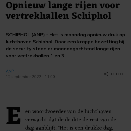
Opnieuw lange rijen voor
vertrekhallen Schiphol
SCHIPHOL (ANP) - Het is maandag opnieuw druk op
luchthaven Schiphol. Door een krappe bezetting bij
de security staan er maandagochtend lange rijen
voor vertrekhallen 1 en 3.
ANP
share
DELEN
12 september 2022 - 11:00
E
en woordvoerder van de luchthaven
verwacht dat de drukte de rest van de
dag aanblijft. "Het is een drukke dag,