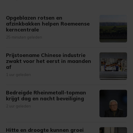
Opgeblazen rotsen en
afzinkbakken helpen Roemeense
kerncentrale
25 minuten geleden
Prijstoename Chinese industrie
zwakt voor het eerst in maanden
af
1 uur geleden
Bedreigde Rheinmetall-topman
krijgt dag en nacht beveiliging
2 uur geleden
Hitte en droogte kunnen groei