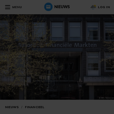
MENU
LOG IN
NIEUWS
/
FINANCIEEL