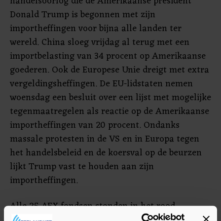
handelsoorlog die de Amerikaanse president
Donald Trump is begonnen met zijn
importheffingen voor bijna alle landen ter
wereld. China sloeg vrijdag al terug met een
importbelasting van 34 procent op Amerikaanse
goederen. Ook de Europese Unie dreigt met extra
vergeldingsheffingen. De EU-lidstaten nemen
woensdag een besluit over een lijst met mogelijke
tegenmaatregelen als reactie op de Amerikaanse
importheffingen van 20 procent. Ondanks
massale protesten in de VS en in Europa tegen
het handelsbeleid en de koersval op de beurzen
lijkt Trump vast te houden aan zijn
importheffingen.
Alle 25 AEX-fondsen stonden in het rood.
Dataleverancier RELX, verffabrikant AkzoNobel