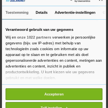
en uitzender Randstad waren de grootste dalers
met verliezen tot 8,6 procent. Investeringsbedrijf
Toestemming
Details
Advertentie-instellingen
Ov
Exor presteerde het minst slecht met een min
van 1,2 procent bij de grote fondsen in
Verantwoord gebruik van uw gegevens
Amsterdam.
Wij en
onze 1022 partners
verwerken je persoonlijke
gegevens (bijv. uw IP-adres) met behulp van
Shell leverde 5,3 procent in door de aanhoudende
technologieën zoals cookies om informatie op uw
daling van de olieprijzen. Een vat Amerikaanse
apparaat op te slaan en te gebruiken met als doel
olie werd 2,2 procent goedkoper op 60,65 dollar.
gepersonaliseerde advertenties en content, metingen aan
Brentolie zakte 2 procent in prijs tot 64,26 dollar
advertenties en content, inzicht in publiek en
per vat. Vrijdag werd olie al ongeveer 7 procent
productontwikkeling. U kunt kiezen wie uw gegevens
gebruikt en met welke doelen.
goedkoper. Het olie- en gasconcern kwam ook
met een update over het eerste kwartaal, waarin
Als u het toestaat, willen we ook graag:
de verwachtingen voor de gasproductie werden
Accepteren
Informatie verzamelen over uw geografische
verlaagd door onverwachte
locatie, die tot een paar meter nauwkeurig kan zijn
onderhoudswerkzaamheden in Australië.
Uw apparaat identificeren door het actief te
Zelf instellen