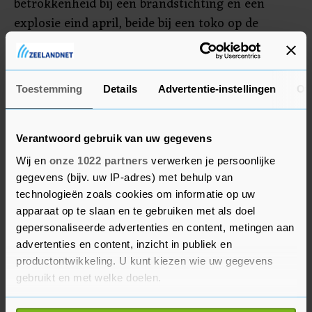
betrokkenheid bij een brandstichting en een
explosie eind april, beide bij een toko op de
Crooswijkseweg in Crooswijk. Inmiddels zijn er
zo'n 45 verdachten aangehouden voor het
buitensporige geweld, zoals explosies en
Toestemming
Details
Advertentie-instellingen
Ov
schietpartijen, zo meldde de politie vrijdag.
Verantwoord gebruik van uw gegevens
Wij en
onze 1022 partners
verwerken je persoonlijke
gegevens (bijv. uw IP-adres) met behulp van
technologieën zoals cookies om informatie op uw
apparaat op te slaan en te gebruiken met als doel
gepersonaliseerde advertenties en content, metingen aan
advertenties en content, inzicht in publiek en
productontwikkeling. U kunt kiezen wie uw gegevens
gebruikt en met welke doelen.
Als u het toestaat, willen we ook graag: