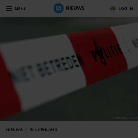
MENU
LOG IN
NIEUWS
/
BINNENLAND