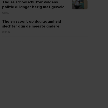
Thaise schoolschutter volgens
politie al langer bezig met geweld
08:57
Tholen scoort op duurzaamheid
slechter dan de meeste andere
gemeenten
08:56