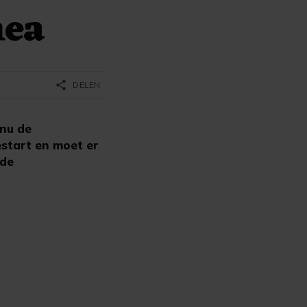
mea
share
DELEN
nu de
estart en moet er
 de