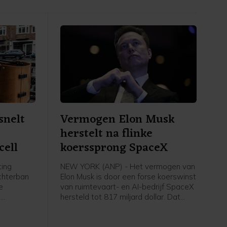
snelt
Vermogen Elon Musk
herstelt na flinke
cell
koerssprong SpaceX
ting
NEW YORK (ANP) - Het vermogen van
achterban
Elon Musk is door een forse koerswinst
e
van ruimtevaart- en AI-bedrijf SpaceX
n
hersteld tot 817 miljard dollar. Dat
en geen
heeft persbureau Bloomberg becijferd
jgen bij
in zijn Billionaires Index. Omgerekend is