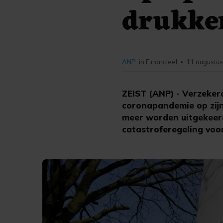
drukke
ANP
in Financieel
11 augustus
•
ZEIST (ANP) - Verzeke
coronapandemie op zijn 
meer worden uitgekeerd
catastroferegeling voo