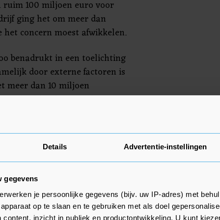
 ruim 100 miljoen euro voor
rijf ging het om meer dan
 het concern moest afwikkelen.
o benadrukt in een toelichting
melijk door externe factoren is
t meer dan 10 miljoen
ijvoorbeeld wel om verder te
- en zorgverzekeringen.
Details
Advertentie-instellingen
e tijd flink is opgelopen drukte
oorbije periode nog niet op de
w gegevens
ok merkt Achmea nog niet dat
erwerken je persoonlijke gegevens (bijv. uw IP-adres) met behul
rzekeringspremie niet meer
apparaat op te slaan en te gebruiken met als doel gepersonalise
 content, inzicht in publiek en productontwikkeling. U kunt kiez