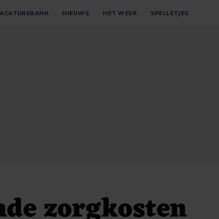
ACATUREBANK
NIEUWS
HET WEER
SPELLETJES
nde zorgkosten