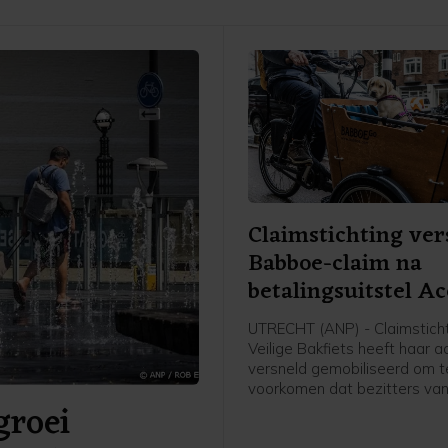
Claimstichting ver
Babboe-claim na
betalingsuitstel Ac
UTRECHT (ANP) - Claimstich
Veilige Bakfiets heeft haar 
versneld gemobiliseerd om t
voorkomen dat bezitters va
groei
ondeugdelijke Babboe-fiets
compensatie meer kunnen kri