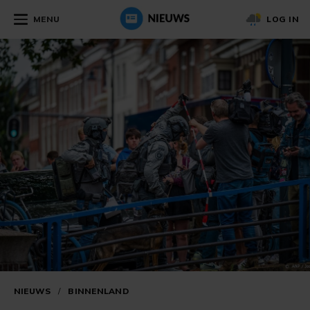
MENU
LOG IN
NIEUWS
/
BINNENLAND