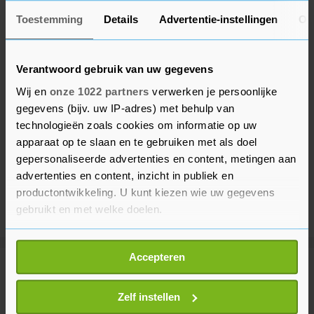
Toestemming
Details
Advertentie-instellingen
Ov
Verantwoord gebruik van uw gegevens
Wij en
onze 1022 partners
verwerken je persoonlijke
gegevens (bijv. uw IP-adres) met behulp van
technologieën zoals cookies om informatie op uw
apparaat op te slaan en te gebruiken met als doel
gepersonaliseerde advertenties en content, metingen aan
advertenties en content, inzicht in publiek en
productontwikkeling. U kunt kiezen wie uw gegevens
gebruikt en met welke doelen.
Als u het toestaat, willen we ook graag:
Accepteren
Informatie verzamelen over uw geografische
Meer uit Binnenland
locatie, die tot een paar meter nauwkeurig kan zijn
Uw apparaat identificeren door het actief te
Zelf instellen
scannen op specifieke eigenschappen (fingerprinting)