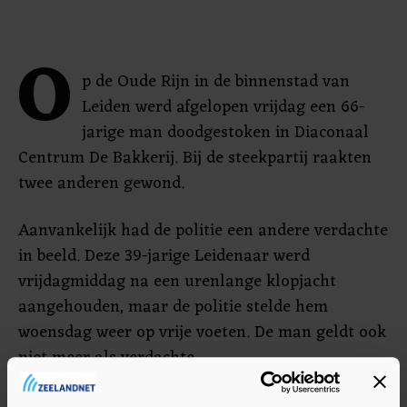
O
p de Oude Rijn in de binnenstad van
Leiden werd afgelopen vrijdag een 66-
jarige man doodgestoken in Diaconaal
Centrum De Bakkerij. Bij de steekpartij raakten
twee anderen gewond.
Aanvankelijk had de politie een andere verdachte
in beeld. Deze 39-jarige Leidenaar werd
vrijdagmiddag na een urenlange klopjacht
aangehouden, maar de politie stelde hem
woensdag weer op vrije voeten. De man geldt ook
niet meer als verdachte.