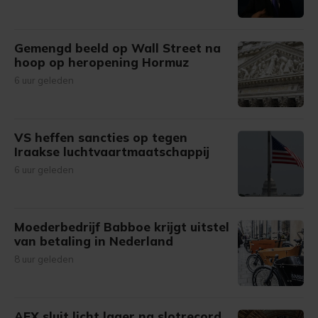
Gemengd beeld op Wall Street na
hoop op heropening Hormuz
6 uur geleden
VS heffen sancties op tegen
Iraakse luchtvaartmaatschappij
6 uur geleden
Moederbedrijf Babboe krijgt uitstel
van betaling in Nederland
8 uur geleden
AEX sluit licht lager na slotrecord,