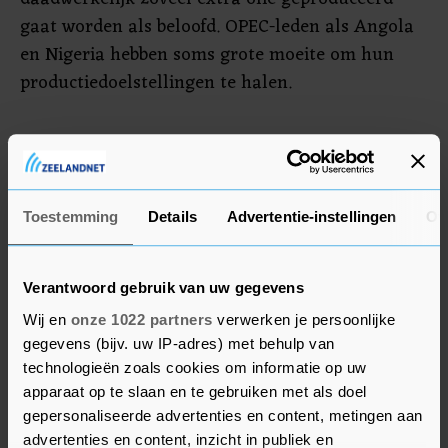
gaat worden als beloofd. OPEC-leden als Angola
en Nigeria hebben soms grote moeite om hun
productiedoelstellingen te halen.
Omikron
De OPEC en bondgenoten rekenen er wel op dat
ze met hun oliewinning komende tijd aan de
Toestemming
Details
Advertentie-instellingen
Ov
toenemende mondiale vraag naar olie kunnen
voldoen. Er wordt zelfs gemikt op een beperkt
Verantwoord gebruik van uw gegevens
aanbodoverschot, al pakt dat overschot volgens
Wij en
onze 1022 partners
verwerken je persoonlijke
de laatste inschatting minder ruim uit dan
gegevens (bijv. uw IP-adres) met behulp van
eerder aangenomen.
technologieën zoals cookies om informatie op uw
apparaat op te slaan en te gebruiken met als doel
Toch is de keuze om door te gaan met het verder
gepersonaliseerde advertenties en content, metingen aan
opvoeren van de olieproductie ook niet zonder
advertenties en content, inzicht in publiek en