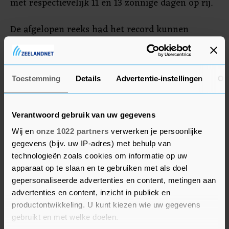
met respectievelijk 11 en 13 zonnige dagen op rij.
De afgelopen reeks had het record kunnen
verbeteren als niet op 1 maart wolken over
Nederland waren getrokken, waardoor die dag de
zon slechts een half uur scheen. Op 26, 27 en 28
Toestemming
Details
Advertentie-instellingen
Ov
februari scheen in De Bilt namelijk ook volop de
zon.
Verantwoord gebruik van uw gegevens
Wij en
onze 1022 partners
verwerken je persoonlijke
gegevens (bijv. uw IP-adres) met behulp van
technologieën zoals cookies om informatie op uw
apparaat op te slaan en te gebruiken met als doel
gepersonaliseerde advertenties en content, metingen aan
advertenties en content, inzicht in publiek en
productontwikkeling. U kunt kiezen wie uw gegevens
gebruikt en met welke doelen.