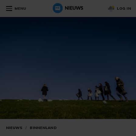
MENU
LOG IN
NIEUWS
/
BINNENLAND