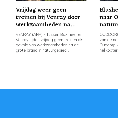
Vrijdag weer geen
Blushe
treinen bij Venray door
naar 
werkzaamheden na
natuu
brand
bestri
VENRAY (ANP) - Tussen Boxmeer en
OUDDORP (
Venray rijden vrijdag geen treinen als
van de nat
gevolg van werkzaamheden na de
Ouddorp 
grote brand in natuurgebied
helikopte
Boschhuizerbergen ten oosten van
de veiligh
Venray. Arriva zet bussen in, meldt de
aangevra
vervoerder.
het bestri
grond bemo
verwachtin
ter plaats
twee blus
veiligheid
bevestige