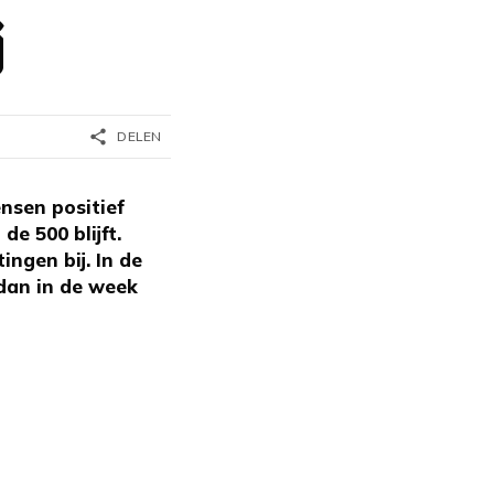
j
share
DELEN
nsen positief
de 500 blijft.
ngen bij. In de
dan in de week