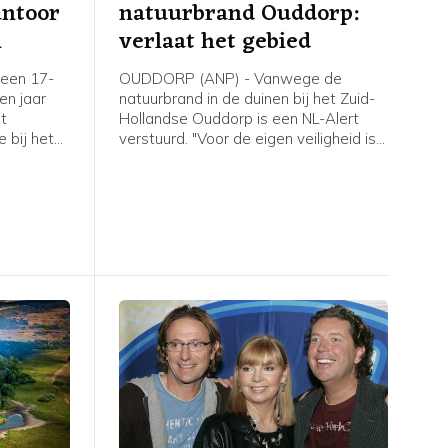
antoor
natuurbrand Ouddorp:
m
verlaat het gebied
een 17-
OUDDORP (ANP) - Vanwege de
een jaar
natuurbrand in de duinen bij het Zuid-
et
Hollandse Ouddorp is een NL-Alert
 bij het
verstuurd. "Voor de eigen veiligheid is
aan de
het belangrijk om het gebied te
plosie
verlaten en uit de rook te blijven",
6 maart.
meldt de veiligheidsregio.