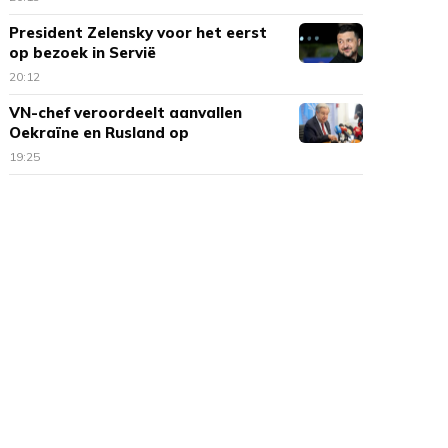
President Zelensky voor het eerst
op bezoek in Servië
20:12
VN-chef veroordeelt aanvallen
Oekraïne en Rusland op
burgerdoelen
19:25