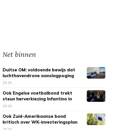
Net binnen
Duitse OM: voldoende bewijs dat
luchthavendrone aanslagpoging
was
20:25
Ook Engelse voetbalbond trekt
steun herverkiezing Infantino in
20:20
Ook Zuid-Amerikaanse bond
kritisch over WK-investeringsplan
FIFA
20:13