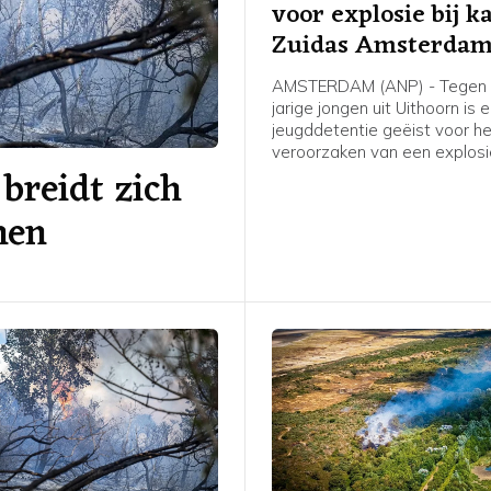
voor explosie bij k
Zuidas Amsterda
AMSTERDAM (ANP) - Tegen 
jarige jongen uit Uithoorn is 
jeugddetentie geëist voor h
veroorzaken van een explosie
breidt zich
Atrium, een kantoorgebouw 
Zuidas in Amsterdam. De ex
nen
was in de nacht van 15 op 1