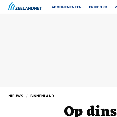
ABONNEMENTEN
PRIKBORD
V
NIEUWS
/
BINNENLAND
Op din