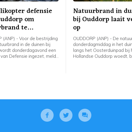
likopter defensie
Natuurbrand in du
Ouddorp om
bij Ouddorp laait 
rbrand te
op
jden
ANP) - Voor de bestrijding
OUDDORP (ANP) - De natuur
uurbrand in de duinen bij
donderdagmiddag in het dui
wordt donderdagavond een
langs het Oosterduinpad bij 
r van Defensie ingezet, meldt
Hollandse Ouddorp woedt, br
eidsregio. De bijstand is
uit. Voor het incident is opg
agd omdat de harde wind
van Grip 1 naar Grip 2. Dat 
jden van het vuur vanaf de
onder meer dat een Regiona
eilijkt. Vanaf naar
Operationeel Team de coörd
g 19.30 uur is de helikopter
de brandbestrijding en
e. Mogelijk gaat het om
informatievoorziening op zic
helikopters. De
De brandweer krijgt ook hulp
sregio kon dit nog niet
korpsen uit de regio.
n.