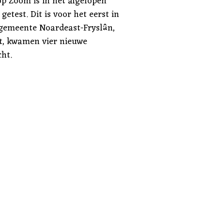
p Zoom is in het afgelopen
etest. Dit is voor het eerst in
e gemeente Noardeast-Fryslân,
, kwamen vier nieuwe
ht.