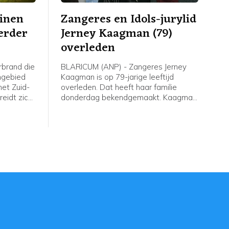
inen
Zangeres en Idols-jurylid
verder
Jerney Kaagman (79)
overleden
brand die
BLARICUM (ANP) - Zangeres Jerney
ngebied
Kaagman is op 79-jarige leeftijd
het Zuid-
overleden. Dat heeft haar familie
eidt zich
donderdag bekendgemaakt. Kaagman
eschaald
overleed op 31 juli na een lang
betekent
ziekbed. Van de zangeres was al
al
bekend dat ze jarenlang leed aan de
inatie van
ziekte van Parkinson.
h neemt.
 van