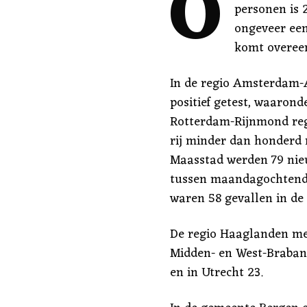
O
personen is 2
ongeveer een
komt overee
In de regio Amsterdam
positief getest, waarond
Rotterdam-Rijnmond reg
rij minder dan honderd 
Maasstad werden 79 nie
tussen maandagochtend
waren 58 gevallen in d
De regio Haaglanden mel
Midden- en West-Brabant
en in Utrecht 23.