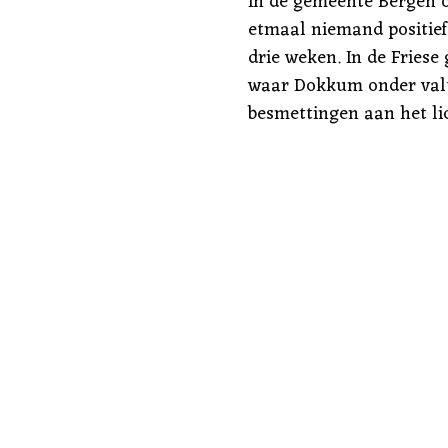
In de gemeente Bergen o
etmaal niemand positief g
drie weken. In de Fries
waar Dokkum onder valt
besmettingen aan het lic