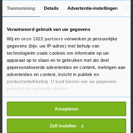
Toestemming
Details
Advertentie-instellingen
Ov
Verantwoord gebruik van uw gegevens
Wij en
onze 1022 partners
verwerken je persoonlijke
gegevens (bijv. uw IP-adres) met behulp van
technologieën zoals cookies om informatie op uw
apparaat op te slaan en te gebruiken met als doel
gepersonaliseerde advertenties en content, metingen aan
advertenties en content, inzicht in publiek en
productontwikkeling. U kunt kiezen wie uw gegevens
gebruikt en met welke doelen.
Als u het toestaat, willen we ook graag:
Accepteren
Informatie verzamelen over uw geografische
Meer uit Politiek
locatie, die tot een paar meter nauwkeurig kan zijn
Uw apparaat identificeren door het actief te
Zelf instellen
scannen op specifieke eigenschappen (fingerprinting)