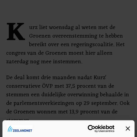
K
urz liet woensdag al weten met de
Groenen overeenstemming te hebben
bereikt over een regeringscoalitie. Het
congres van de Groenen moest hier alleen
zaterdag nog mee instemmen.
De deal komt drie maanden nadat Kurz'
conservatieve ÖVP met 37,5 procent van de
stemmen een duidelijke overwinning behaalde in
de parlementsverkiezingen op 29 september. Ook
de Groenen wonnen met 13,9 procent van de
stemmen.