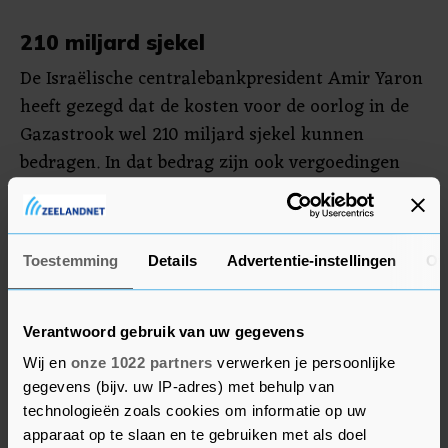
210 miljard sjekel
De Israëlische centralebankpresident Amir Yaron
heeft gezegd dat de kosten voor de oorlog in de
Gazastrook wel 210 miljard sjekel kunnen
bedragen. In dat bedrag zijn ook vergoedingen
meegenomen voor mensen die de grensgebieden
met Gaza en Libanon moesten ontvluchten om
raketaanvallen en oorlogsdreiging.
Toestemming
Details
Advertentie-instellingen
Ov
Yaron roept de overheid dan ook op tot fiscale
discipline en vermindering van uitgaven aan
Verantwoord gebruik van uw gegevens
niet-essentiële zaken. Het begrotingstekort zou
Wij en
onze 1022 partners
verwerken je persoonlijke
dit jaar verder kunnen stijgen tot 6 procent van
gegevens (bijv. uw IP-adres) met behulp van
het bruto binnenlands product van Israël.
technologieën zoals cookies om informatie op uw
apparaat op te slaan en te gebruiken met als doel