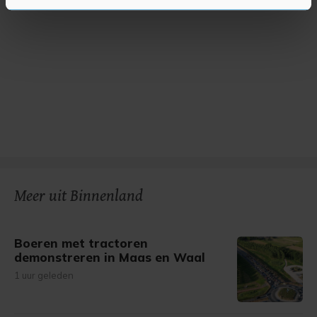
U kunt uw toestemming op elk moment wijzigen of
intrekken in de Cookieverklaring.
Met cookies werkt onze website beter en wordt jouw
bezoek makkelijker en persoonlijker. Op
onze cookiepagina kun je ons cookiebeleid bekijken en je
gemaakte keuze altijd wijzigen of intrekken.
Meer uit Binnenland
Boeren met tractoren
demonstreren in Maas en Waal
1 uur geleden