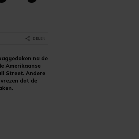
share
DELEN
laaggedoken na de
 de Amerikaanse
l Street. Andere
 vrezen dat de
aken.