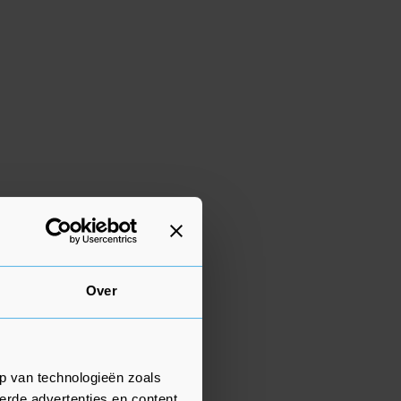
Over
p van technologieën zoals
erde advertenties en content,