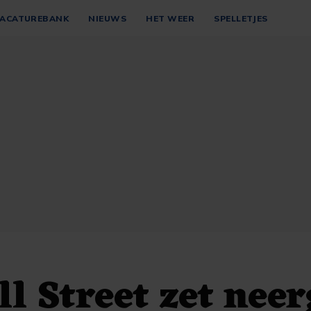
ACATUREBANK
NIEUWS
HET WEER
SPELLETJES
l Street zet nee