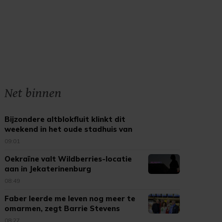
Net binnen
Bijzondere altblokfluit klinkt dit
weekend in het oude stadhuis van
Tholen
09:01
Oekraïne valt Wildberries-locatie
aan in Jekaterinenburg
08:49
Faber leerde me leven nog meer te
omarmen, zegt Barrie Stevens
08:27