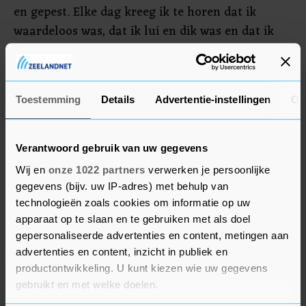
en gepest. Elke dag kreeg ik te horen dat ik
waardeloos was, dat ik lui en dik was en dat ik
nooit wat zou bereiken."
Oud-turnster Waem vindt dat de Vlaamse
Toestemming
Details
Advertentie-instellingen
Ov
gymfederatie en de huidige trainers hun excuses
moeten maken voor de misstanden.
Verantwoord gebruik van uw gegevens
Wij en
onze 1022 partners
verwerken je persoonlijke
gegevens (bijv. uw IP-adres) met behulp van
technologieën zoals cookies om informatie op uw
apparaat op te slaan en te gebruiken met als doel
gepersonaliseerde advertenties en content, metingen aan
advertenties en content, inzicht in publiek en
productontwikkeling. U kunt kiezen wie uw gegevens
gebruikt en met welke doelen.