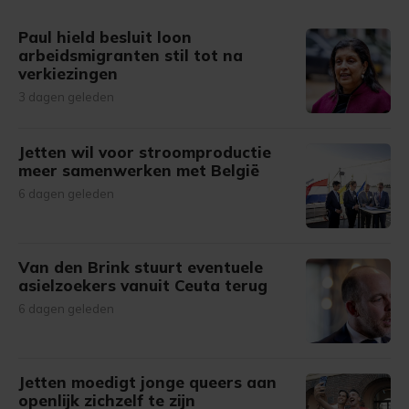
Paul hield besluit loon
arbeidsmigranten stil tot na
verkiezingen
3 dagen geleden
Jetten wil voor stroomproductie
meer samenwerken met België
6 dagen geleden
Van den Brink stuurt eventuele
asielzoekers vanuit Ceuta terug
6 dagen geleden
Jetten moedigt jonge queers aan
openlijk zichzelf te zijn