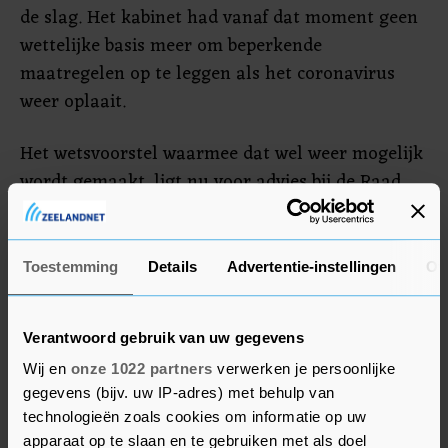
de slag. Het kabinet had vanaf dat moment geen
wettelijke basis meer om beperkende
maatregelen op te leggen als het coronavirus
weer oplaait.
Het wetsvoorstel waarmee dat wel weer mogelijk
wordt gemaakt, ligt nu voor advies bij de Raad
van State.
Toestemming
Details
Advertentie-instellingen
Ov
Petitie
Het Adviescollege toetsing regeldruk (ATR) heeft
het kabinet geadviseerd het wetsvoorstel nog
Verantwoord gebruik van uw gegevens
niet bij de Kamer in te dienen. De resultaten van
Wij en
onze 1022 partners
verwerken je persoonlijke
de evaluatie van de aanpak en bestrijding van de
gegevens (bijv. uw IP-adres) met behulp van
technologieën zoals cookies om informatie op uw
coronapandemie moeten in het wetsvoorstel
apparaat op te slaan en te gebruiken met als doel