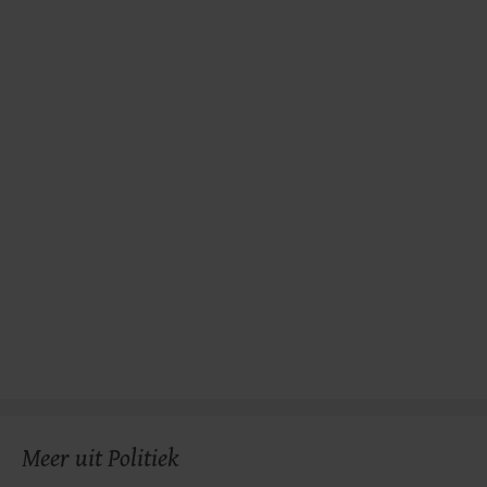
gemaakte keuze altijd wijzigen of intrekken.
Meer uit Politiek