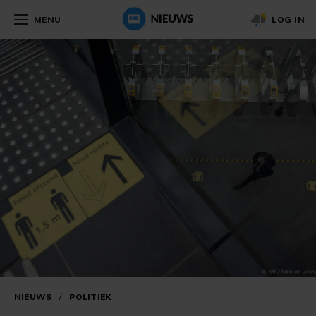
MENU
LOG IN
NIEUWS
/
POLITIEK