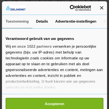
Day' (Bevrijdingsdag). Het Witte Huis stelt dat de
president duidelijk heeft gemaakt aan de wereld
dat "de tijd van economische overgave voorbij is".
Toestemming
Details
Advertentie-instellingen
Ov
Verantwoord gebruik van uw gegevens
Wij en
onze 1022 partners
verwerken je persoonlijke
gegevens (bijv. uw IP-adres) met behulp van
technologieën zoals cookies om informatie op uw
apparaat op te slaan en te gebruiken met als doel
gepersonaliseerde advertenties en content, metingen aan
advertenties en content, inzicht in publiek en
productontwikkeling. U kunt kiezen wie uw gegevens
gebruikt en met welke doelen.
Als u het toestaat, willen we ook graag:
Accepteren
Informatie verzamelen over uw geografische