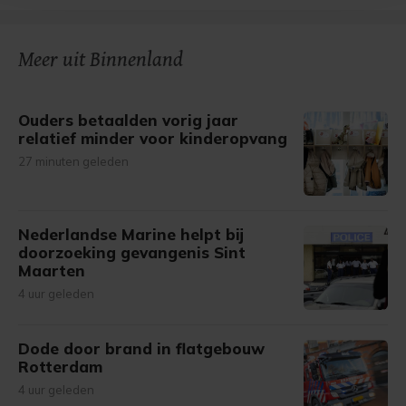
bezoek makkelijker en persoonlijker. Op
onze cookiepagina kun je ons cookiebeleid bekijken en je
gemaakte keuze altijd wijzigen of intrekken.
Meer uit Binnenland
Ouders betaalden vorig jaar
relatief minder voor kinderopvang
27 minuten geleden
Nederlandse Marine helpt bij
doorzoeking gevangenis Sint
Maarten
4 uur geleden
Dode door brand in flatgebouw
Rotterdam
4 uur geleden