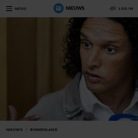
MENU
LOG IN
NIEUWS
/
BINNENLAND