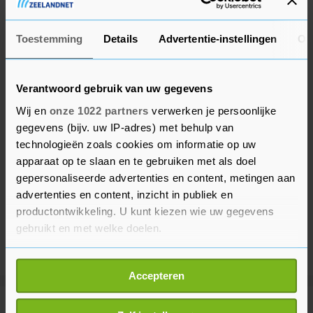
en op oudjaarsdag weerrecords zullen sneuvelen.
Toestemming
Details
Advertentie-instellingen
Ov
Verantwoord gebruik van uw gegevens
Wij en
onze 1022 partners
verwerken je persoonlijke
gegevens (bijv. uw IP-adres) met behulp van
technologieën zoals cookies om informatie op uw
apparaat op te slaan en te gebruiken met als doel
gepersonaliseerde advertenties en content, metingen aan
advertenties en content, inzicht in publiek en
productontwikkeling. U kunt kiezen wie uw gegevens
gebruikt en met welke doelen.
Als u het toestaat, willen we ook graag:
Accepteren
Informatie verzamelen over uw geografische
locatie, die tot een paar meter nauwkeurig kan zijn