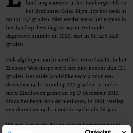
E
land nog warmer. In het Limburgse Ell en
het Brabantse Gilze-Rijen liep het kwik al
op tot 14,7 graden. Niet eerder werd het ergens in
het land op deze dag zo warm. Het oude
dagrecord stamde uit 1925, met in Sittard 14,6
graden.
Ook afgelopen nacht werd het recordzacht. In het
Zeeuwse Westdorpe werd het niet kouder dan 13,1
graden. Het oude landelijke record voor een
decembernacht stond op 12,7 graden, in onder
meer Eindhoven gemeten op 17 december 2015.
Sinds het begin van de metingen, in 1901, verliep
een decembernacht nooit zo zacht als dit jaar.
Weer.nl verwacht dat er ook de komende nacht