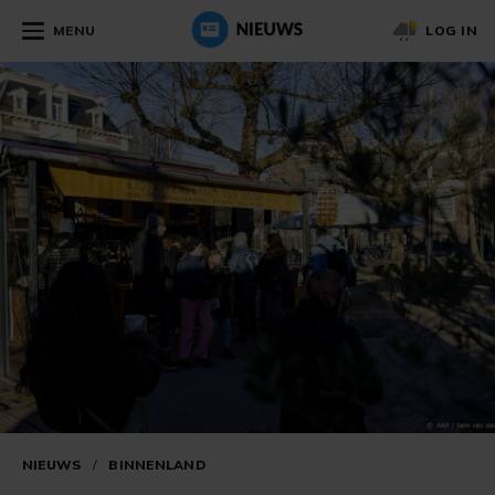
MENU
LOG IN
NIEUWS
/
BINNENLAND