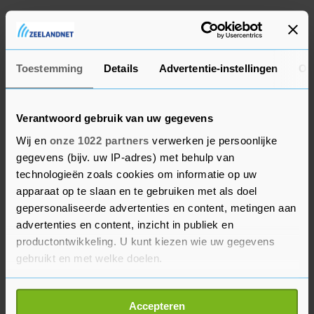
Eerder liet Brabant al weten om eenzelfde reden
de vlaggen weg te halen langs de provinciale
wegen.
Toestemming
Details
Advertentie-instellingen
Ov
Verantwoord gebruik van uw gegevens
Wij en
onze 1022 partners
verwerken je persoonlijke
gegevens (bijv. uw IP-adres) met behulp van
technologieën zoals cookies om informatie op uw
apparaat op te slaan en te gebruiken met als doel
gepersonaliseerde advertenties en content, metingen aan
advertenties en content, inzicht in publiek en
productontwikkeling. U kunt kiezen wie uw gegevens
gebruikt en met welke doelen.
Als u het toestaat, willen we ook graag:
Accepteren
Informatie verzamelen over uw geografische