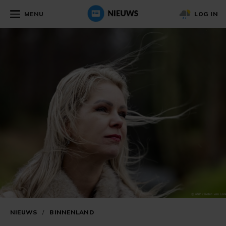
MENU
LOG IN
NIEUWS
/
BINNENLAND