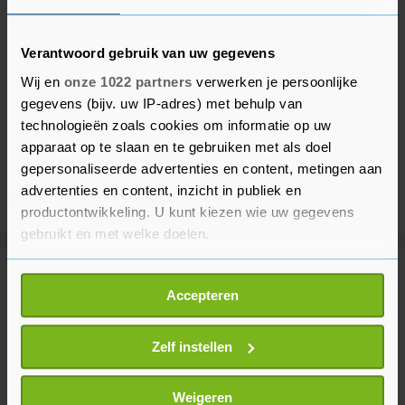
Verantwoord gebruik van uw gegevens
Wij en
onze 1022 partners
verwerken je persoonlijke
gegevens (bijv. uw IP-adres) met behulp van
technologieën zoals cookies om informatie op uw
apparaat op te slaan en te gebruiken met als doel
gepersonaliseerde advertenties en content, metingen aan
advertenties en content, inzicht in publiek en
productontwikkeling. U kunt kiezen wie uw gegevens
gebruikt en met welke doelen.
Als u het toestaat, willen we ook graag:
Meer uit Binnenland
Accepteren
Informatie verzamelen over uw geografische
locatie, die tot een paar meter nauwkeurig kan zijn
Hoge temperaturen op komst,
Uw apparaat identificeren door het actief te
Zelf instellen
kans op vijfde regionale hittegolf
scannen op specifieke eigenschappen (fingerprinting)
23 minuten geleden
Lees meer over hoe uw persoonlijke gegevens worden
Weigeren