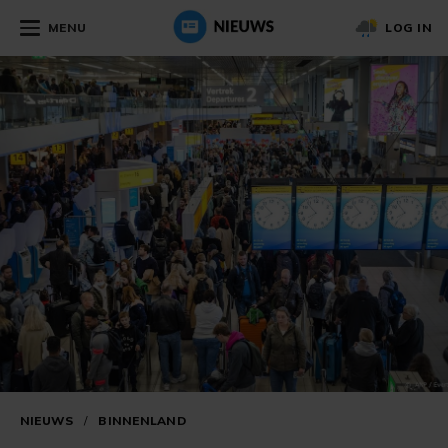
MENU
LOG IN
NIEUWS
/
BINNENLAND