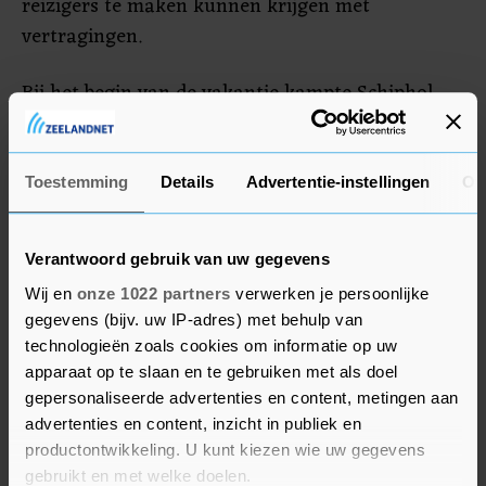
reizigers te maken kunnen krijgen met
vertragingen.
Bij het begin van de vakantie kampte Schiphol,
naast grote drukte en tekorten aan mensen, ook
met de gevolgen van een staking onder KLM-
personeel. Die leidde tot chaos op de luchthaven.
Toestemming
Details
Advertentie-instellingen
Ov
Tientallen vluchten liepen vertraging op of
gingen helemaal niet door.
Verantwoord gebruik van uw gegevens
Wij en
onze 1022 partners
verwerken je persoonlijke
gegevens (bijv. uw IP-adres) met behulp van
technologieën zoals cookies om informatie op uw
apparaat op te slaan en te gebruiken met als doel
gepersonaliseerde advertenties en content, metingen aan
advertenties en content, inzicht in publiek en
productontwikkeling. U kunt kiezen wie uw gegevens
gebruikt en met welke doelen.