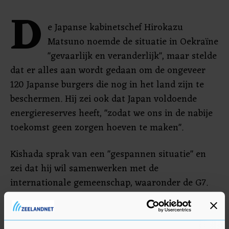
D
e Japanse kabinetschef Hirokazu
Matsuno noemde de situatie in Oekraïne
"gevaarlijk en veranderlijk", maar stelde
dat er alles aan wordt gedaan om de ongeveer
120 Japanse burgers die nog in het land zijn te
beschermen. Hij zei ook dat Japan voldoende
energiereserves heeft, "zodat we ons in de nabije
toekomst geen zorgen hoeven te maken".
Kishada sprak van een "gespannen situatie" en
zei dat hij wil samenwerken met de
internationale gemeenschap, waaronder de G7.