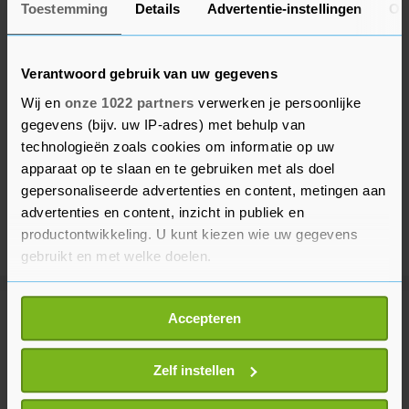
Toestemming
Details
Advertentie-instellingen
Ov
Verantwoord gebruik van uw gegevens
Wij en
onze 1022 partners
verwerken je persoonlijke
gegevens (bijv. uw IP-adres) met behulp van
technologieën zoals cookies om informatie op uw
apparaat op te slaan en te gebruiken met als doel
gepersonaliseerde advertenties en content, metingen aan
advertenties en content, inzicht in publiek en
productontwikkeling. U kunt kiezen wie uw gegevens
gebruikt en met welke doelen.
Als u het toestaat, willen we ook graag:
Accepteren
Meer uit Buitenland
Informatie verzamelen over uw geografische
locatie, die tot een paar meter nauwkeurig kan zijn
Uw apparaat identificeren door het actief te
Zelf instellen
Spanje stelt grenscontroles in
scannen op specifieke eigenschappen (fingerprinting)
voor reizigers uit Italië