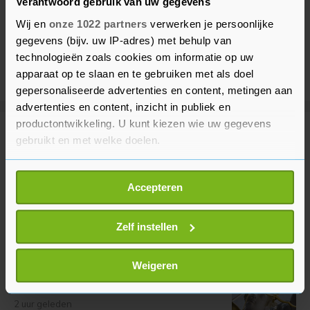
Verantwoord gebruik van uw gegevens
Wij en
onze 1022 partners
verwerken je persoonlijke
gegevens (bijv. uw IP-adres) met behulp van
technologieën zoals cookies om informatie op uw
apparaat op te slaan en te gebruiken met als doel
gepersonaliseerde advertenties en content, metingen aan
advertenties en content, inzicht in publiek en
productontwikkeling. U kunt kiezen wie uw gegevens
Meer uit Binnenland
gebruikt en met welke doelen.
Als u het toestaat, willen we ook graag:
Boeren met tractoren
Accepteren
Informatie verzamelen over uw geografische
demonstreren in Maas en Waal
locatie, die tot een paar meter nauwkeurig kan zijn
22 minuten geleden
Uw apparaat identificeren door het actief te
Zelf instellen
scannen op specifieke eigenschappen (fingerprinting)
Lees meer over hoe uw persoonlijke gegevens worden
Weigeren
Cel en tbs voor geweld tegen
verwerkt en stel uw voorkeuren in het
detailgedeelte
in.
verpleegkundigen Mentrum
U kunt uw toestemming op elk moment wijzigen of
2 uur geleden