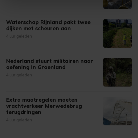
intrekken in de Cookieverklaring.
Met cookies werkt onze website beter en wordt jouw
Waterschap Rijnland pakt twee
bezoek makkelijker en persoonlijker. Op
dijken met scheuren aan
onze cookiepagina kun je ons cookiebeleid bekijken en je
4 uur geleden
gemaakte keuze altijd wijzigen of intrekken.
Nederland stuurt militairen naar
oefening in Groenland
4 uur geleden
Extra maatregelen moeten
vrachtverkeer Merwedebrug
terugdringen
4 uur geleden