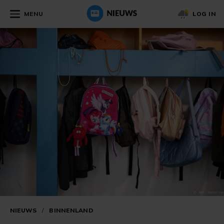
MENU
LOG IN
NIEUWS
/
BINNENLAND