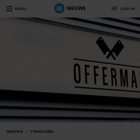
MENU
LOG IN
NIEUWS
/
FINANCIEEL