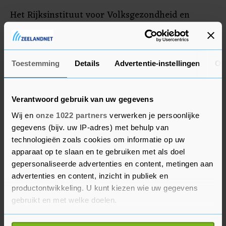
Het Rijksinstituut voor Volksgezondheid en
Milieu (RIVM) maakte in oktober bekend dat door
besmette etenswaren uit de Aalsmeerse fabriek
drie mensen waren overleden en een vrouw een
Toestemming
Details
Advertentie-instellingen
Ov
miskraam kreeg.
Verantwoord gebruik van uw gegevens
Wij en
onze 1022 partners
verwerken je persoonlijke
gegevens (bijv. uw IP-adres) met behulp van
technologieën zoals cookies om informatie op uw
apparaat op te slaan en te gebruiken met als doel
gepersonaliseerde advertenties en content, metingen aan
advertenties en content, inzicht in publiek en
productontwikkeling. U kunt kiezen wie uw gegevens
gebruikt en met welke doelen.
Als u het toestaat, willen we ook graag: