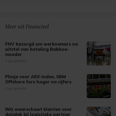
Met cookies werkt onze website beter en wordt jouw
bezoek makkelijker en persoonlijker. Op
onze cookiepagina kun je ons cookiebeleid bekijken en je
gemaakte keuze altijd wijzigen of intrekken.
Meer uit Financieel
FNV bezorgd om werknemers na
uitstel van betaling Babboe-
moeder
2 uur geleden
Plusje voor AEX-index, SBM
Offshore fors hoger na cijfers
2 uur geleden
ING waarschuwt klanten voor
datalek bij logistieke partner