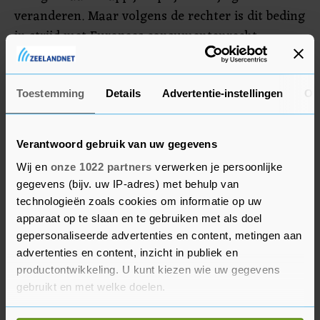
veranderen. Maar volgens de rechter is dit beding
in strijd met Europees consumentenrecht.
Massaclaim
Toestemming
Details
Advertentie-instellingen
Ov
Jurist Roelof de Nekker kondigde eind maart al
een massaclaim aan om de oneerlijke
Verantwoord gebruik van uw gegevens
energiecontracten aan te vechten. Kort daarna
liet de Stichting Eerlijke Handelspraktijken weten
Wij en
onze 1022 partners
verwerken je persoonlijke
gegevens (bijv. uw IP-adres) met behulp van
ook zo'n claim voor te bereiden. Volgens De
technologieën zoals cookies om informatie op uw
Nekker hebben al meer dan 60.000 gedupeerden
apparaat op te slaan en te gebruiken met als doel
zich aangesloten bij zijn collectieve claim.
gepersonaliseerde advertenties en content, metingen aan
advertenties en content, inzicht in publiek en
Hij zegt een sterke zaak te hebben. "De kans om
productontwikkeling. U kunt kiezen wie uw gegevens
in overleg te gaan is voor energieleveranciers nu
gebruikt en met welke doelen.
wel voorbij", stelt de jurist. Wanneer een