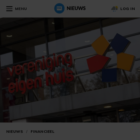
MENU
LOG IN
NIEUWS
/
FINANCIEEL