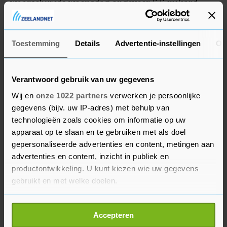
waarschuwde woensdag ongeveer 5,5 miljard
dollar te moeten afboeken in het huidige
kwartaal.
Toestemming
Details
Advertentie-instellingen
Ov
Verantwoord gebruik van uw gegevens
Wij en
onze 1022 partners
verwerken je persoonlijke
gegevens (bijv. uw IP-adres) met behulp van
technologieën zoals cookies om informatie op uw
apparaat op te slaan en te gebruiken met als doel
gepersonaliseerde advertenties en content, metingen aan
advertenties en content, inzicht in publiek en
productontwikkeling. U kunt kiezen wie uw gegevens
gebruikt en met welke doelen.
Als u het toestaat, willen we ook graag:
Accepteren
Informatie verzamelen over uw geografische