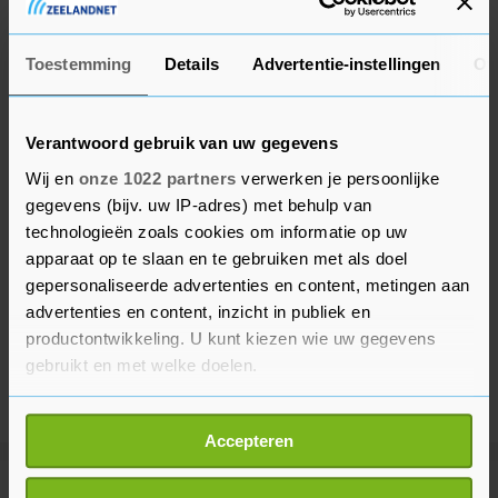
China in de stadstaat.
Toestemming
Details
Advertentie-instellingen
Ov
Verantwoord gebruik van uw gegevens
Wij en
onze 1022 partners
verwerken je persoonlijke
gegevens (bijv. uw IP-adres) met behulp van
technologieën zoals cookies om informatie op uw
apparaat op te slaan en te gebruiken met als doel
gepersonaliseerde advertenties en content, metingen aan
advertenties en content, inzicht in publiek en
productontwikkeling. U kunt kiezen wie uw gegevens
gebruikt en met welke doelen.
Als u het toestaat, willen we ook graag:
Accepteren
Informatie verzamelen over uw geografische
locatie, die tot een paar meter nauwkeurig kan zijn