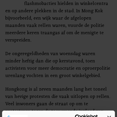
flashmobacties hielden in winkelcentra
en op andere plekken in de stad. In Mong Kok
bijvoorbeeld, een wijk waar de afgelopen
maanden vaak rellen waren, vuurde de politie
meerdere keren traangas af om de menigte te
verspreiden.
De ongeregeldheden van woensdag waren
minder heftig dan die op kerstavond, toen
activisten voor meer democratie en oproerpolitie
urenlang vochten in een groot winkelgebied.
Hongkong is al zeven maanden lang het toneel
van hevige protesten die vaak uitlopen op rellen.
Veel inwoners gaan de straat op om te
protesteren tegen de toenemende invloed van