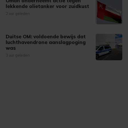
Oman onderneemt actie tegen
lekkende olietanker voor zuidkust
2 uur geleden
Duitse OM: voldoende bewijs dat
luchthavendrone aanslagpoging
was
3 uur geleden