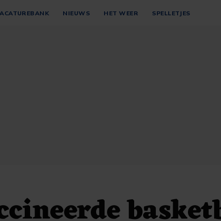
ACATUREBANK
NIEUWS
HET WEER
SPELLETJES
cineerde basket