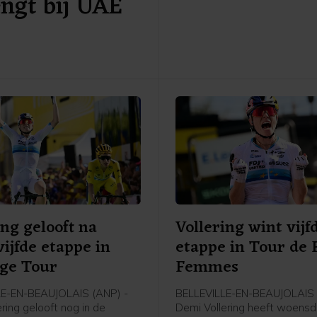
engt bij UAE
vierde geplaatste Daniil Me
Van de Zandschulp versloeg
kampioen van 2021 in twee s
7-6 (5).
ing gelooft na
Vollering wint vijf
vijfde etappe in
etappe in Tour de 
ge Tour
Femmes
LE-EN-BEAUJOLAIS (ANP) -
BELLEVILLE-EN-BEAUJOLAIS 
ring gelooft nog in de
Demi Vollering heeft woens