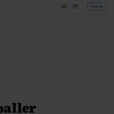
LOG IN
baller