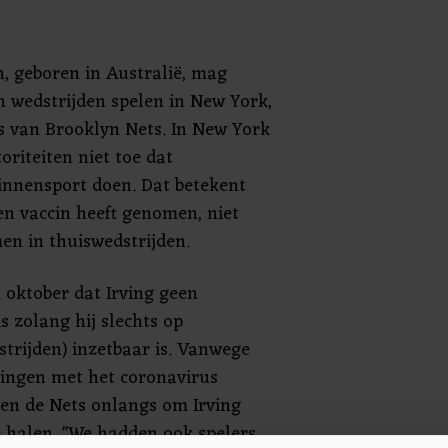
, geboren in Australië, mag
n wedstrijden spelen in New York,
is van Brooklyn Nets. In New York
oriteiten niet toe dat
innensport doen. Dat betekent
een vaccin heeft genomen, niet
en in thuiswedstrijden.
n oktober dat Irving geen
s zolang hij slechts op
strijden) inzetbaar is. Vanwege
tingen met het coronavirus
ten de Nets onlangs om Irving
e halen. "We hadden ook spelers