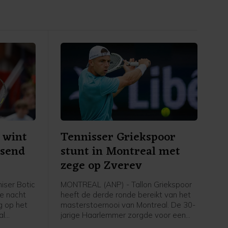
 wint
Tennisser Griekspoor
ssend
stunt in Montreal met
zege op Zverev
iser Botic
MONTREAL (ANP) - Tallon Griekspoor
de nacht
heeft de derde ronde bereikt van het
 op het
masterstoernooi van Montreal. De 30-
al
jarige Haarlemmer zorgde voor een
 als
grote verrassing door in drie sets te