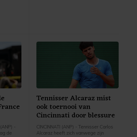
dvedev.
winnen van de als eerste geplaatste
 de
Duitser Alexander Zverev: 6-7 (3) 6-2
ets: 6-3
6-4.
de
Tennisser Alcaraz mist
France
ook toernooi van
Cincinnati door blessure
(ANP) -
CINCINNATI (ANP) - Tennisser Carlos
dag de
Alcaraz heeft zich vanwege zijn