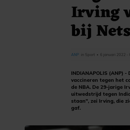
Irving 
bij Net
ANP
in Sport
6 januari 2022 -
•
INDIANAPOLIS (ANP) - D
vaccineren tegen het co
de NBA. De 29-jarige Ir
uitwedstrijd tegen Ind
staan", zei Irving, die
gaf.