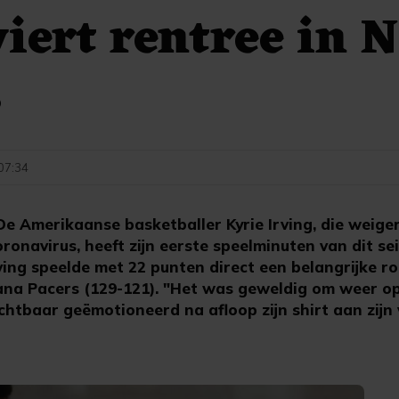
viert rentree in 
s
 07:34
e Amerikaanse basketballer Kyrie Irving, die weiger
ronavirus, heeft zijn eerste speelminuten van dit s
ving speelde met 22 punten direct een belangrijke r
iana Pacers (129-121). "Het was geweldig om weer op
 zichtbaar geëmotioneerd na afloop zijn shirt aan zij