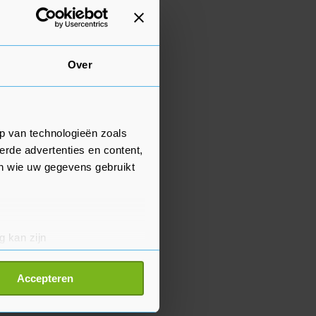
Over
p van technologieën zoals
erde advertenties en content,
en wie uw gegevens gebruikt
g kan zijn
erprinting)
t
detailgedeelte
in. U kunt uw
Accepteren