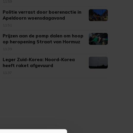
11:59
Politie verrast door boerenactie in
Apeldoorn woensdagavond
11:51
Prijzen aan de pomp dalen om hoop
op heropening Straat van Hormuz
11:39
Leger Zuid-Korea: Noord-Korea
heeft raket afgevuurd
11:37