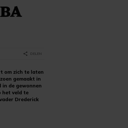
NBA
share
DELEN
t om zich te laten
eizoen gemaakt in
ol in de gewonnen
 het veld te
n vader Drederick