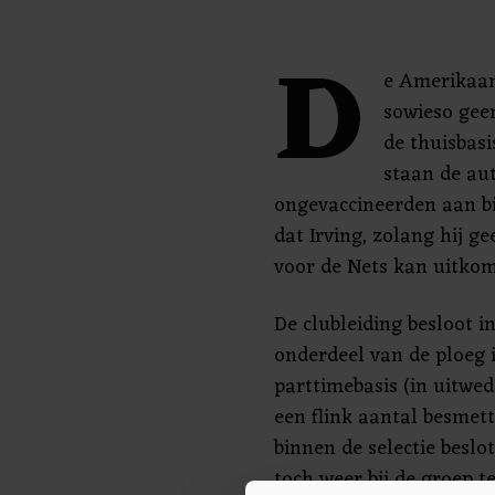
D
e Amerikaan
sowieso gee
de thuisbas
staan de aut
ongevaccineerden aan b
dat Irving, zolang hij g
voor de Nets kan uitkom
De clubleiding besloot i
onderdeel van de ploeg i
parttimebasis (in uitwed
een flink aantal besmet
binnen de selectie beslo
toch weer bij de groep t