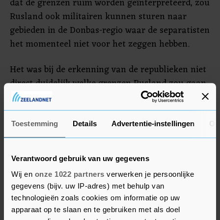
dat de grenzen ruim worden geïnterpreteerd, zou
Rusland ook militairen kunnen sturen naar
gebieden in de Donbas-regio waar de separatisten
het momenteel niet voor het zeggen hebben.
Het was bij de erkenning van de republieken niet
direct duidelijk welke grenzen Rusland zou gaan
hanteren. Ook een dag later is daar dus nog
onduidelijkheid over. Kort nadat het besluit over
de erkenning officieel was genomen, maakte
Toestemming
Details
Advertentie-instellingen
Ov
Poetin bekend Russische militairen die kant op te
sturen voor een zogenoemde vredesmissie. In
Verantwoord gebruik van uw gegevens
Oost-Oekraïne woedt sinds 2014 een
Wij en
onze 1022 partners
verwerken je persoonlijke
burgeroorlog tussen de separatisten en de
gegevens (bijv. uw IP-adres) met behulp van
Oekraïense regering.
technologieën zoals cookies om informatie op uw
apparaat op te slaan en te gebruiken met als doel