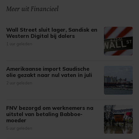
onze cookiepagina kun je ons cookiebeleid bekijken en je
Meer uit Financieel
gemaakte keuze altijd wijzigen of intrekken.
Wall Street sluit lager, Sandisk en
Western Digital bij dalers
1 uur geleden
Amerikaanse import Saudische
olie gezakt naar nul vaten in juli
2 uur geleden
FNV bezorgd om werknemers na
uitstel van betaling Babboe-
moeder
5 uur geleden