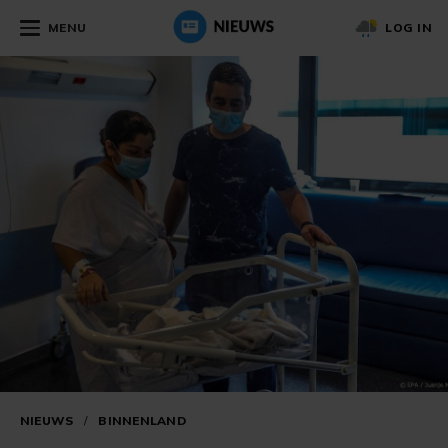
MENU
LOG IN
NIEUWS
/
BINNENLAND