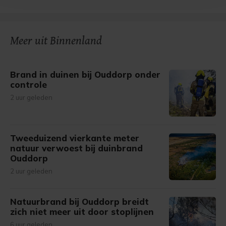
bezoek makkelijker en persoonlijker. Op
onze cookiepagina kun je ons cookiebeleid bekijken en je
gemaakte keuze altijd wijzigen of intrekken.
Meer uit Binnenland
Brand in duinen bij Ouddorp onder
controle
2 uur geleden
Tweeduizend vierkante meter
natuur verwoest bij duinbrand
Ouddorp
2 uur geleden
Natuurbrand bij Ouddorp breidt
zich niet meer uit door stoplijnen
6 uur geleden