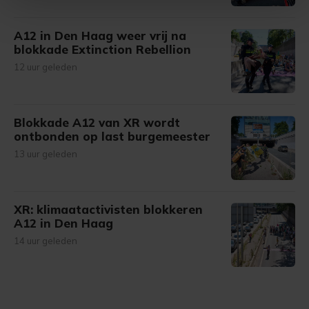
Met cookies werkt onze website beter en wordt jouw
A12 in Den Haag weer vrij na
bezoek makkelijker en persoonlijker. Op
blokkade Extinction Rebellion
onze cookiepagina kun je ons cookiebeleid bekijken en je
12 uur geleden
gemaakte keuze altijd wijzigen of intrekken.
Blokkade A12 van XR wordt
ontbonden op last burgemeester
13 uur geleden
XR: klimaatactivisten blokkeren
A12 in Den Haag
14 uur geleden