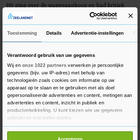
Hij ging over de wapenaankoop en had kritiek
gekregen van Oemjerov. De minister wil ook af
van het hoofd van de Defensie Inkoopdienst,
Maryna Bezroekova. Zij weigert te vertrekken.
Toestemming
Details
Advertentie-instellingen
Ov
Verantwoord gebruik van uw gegevens
Wij en
onze 1022 partners
verwerken je persoonlijke
gegevens (bijv. uw IP-adres) met behulp van
technologieën zoals cookies om informatie op uw
apparaat op te slaan en te gebruiken met als doel
gepersonaliseerde advertenties en content, metingen aan
advertenties en content, inzicht in publiek en
productontwikkeling. U kunt kiezen wie uw gegevens
gebruikt en met welke doelen.
Als u het toestaat, willen we ook graag:
Accepteren