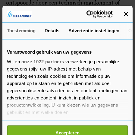
ontspoorde door een technisch mankement of
door slechte infrastructuur. Op het stuk spoor
waar het ongeval plaatsvond zouden in juni en
juli reparatiewerkzaamheden plaatsvinden.
Toestemming
Details
Advertentie-instellingen
Ov
Verantwoord gebruik van uw gegevens
Wij en
onze 1022 partners
verwerken je persoonlijke
gegevens (bijv. uw IP-adres) met behulp van
technologieën zoals cookies om informatie op uw
apparaat op te slaan en te gebruiken met als doel
gepersonaliseerde advertenties en content, metingen aan
advertenties en content, inzicht in publiek en
productontwikkeling. U kunt kiezen wie uw gegevens
gebruikt en met welke doelen.
Als u het toestaat, willen we ook graag:
Accepteren