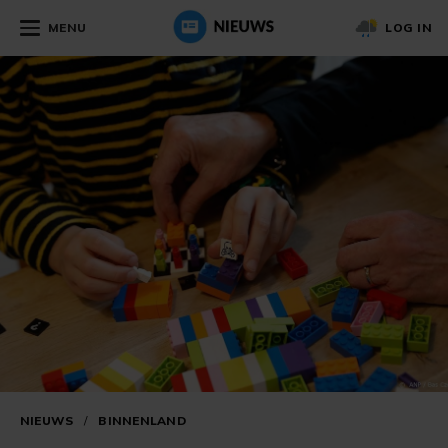
MENU
LOG IN
NIEUWS
/
BINNENLAND