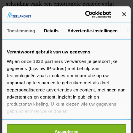
scheiding vaak een emotionele periode volgt
waarin mensen tijd nodig hebben te herstellen,
geeft hij aan. "Dat wordt haast onmogelijk
wanneer je nog onder één dak woont met je ex."
Toestemming
Details
Advertentie-instellingen
Ov
Verantwoord gebruik van uw gegevens
Wij en
onze 1022 partners
verwerken je persoonlijke
gegevens (bijv. uw IP-adres) met behulp van
technologieën zoals cookies om informatie op uw
apparaat op te slaan en te gebruiken met als doel
gepersonaliseerde advertenties en content, metingen aan
advertenties en content, inzicht in publiek en
productontwikkeling. U kunt kiezen wie uw gegevens
gebruikt en met welke doelen.
Als u het toestaat, willen we ook graag:
Accepteren