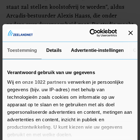
staat zal stellen koolstofvrij te worden", aldus
Arcadis-bestuurder Alexis Haass, die onder
andere over duurzaamheid gaat. De studie maakt
gebruik van een macro-economisch model van
mondiale economische en energiesystemen en
belicht gegevens van tien markten: Nederland,
Toestemming
Details
Advertentie-instellingen
Ov
Australië, België, Brazilië, China, Frankrijk,
Duitsland, India, het Verenigd Koninkrijk en de
Verantwoord gebruik van uw gegevens
Verenigde Staten.
Wij en
onze 1022 partners
verwerken je persoonlijke
gegevens (bijv. uw IP-adres) met behulp van
Volgens het klimaatrapport van VN-panel IPCC
technologieën zoals cookies om informatie op uw
is opwarming van de aarde met minder dan 1,5
apparaat op te slaan en te gebruiken met als doel
graad al niet meer haalbaar. Daarnaast is het
gepersonaliseerde advertenties en content, metingen aan
stijgen van de zeespiegel onomkeerbaar.
advertenties en content, inzicht in publiek en
Evengoed is een sterke vermindering van de CO2-
productontwikkeling. U kunt kiezen wie uw gegevens
gebruikt en met welke doelen.
uitstoot en van andere broeikasgassen essentieel