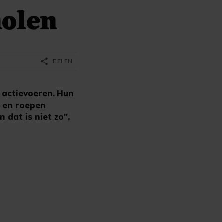
holen
share
DELEN
 actievoeren. Hun
g en roepen
n dat is niet zo",