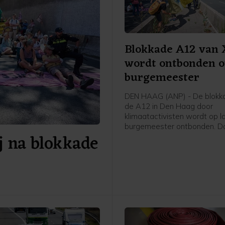
Blokkade A12 van
wordt ontbonden o
burgemeester
DEN HAAG (ANP) - De blokk
de A12 in Den Haag door
klimaatactivisten wordt op l
burgemeester ontbonden. Da
j na blokkade
politie ter plaatse om, was 
op een livestream van Extinc
Rebellion. Kort daarna hoord
betogers die nog op de weg
dat ze waren aangehouden 
de politie ze direct weg te h