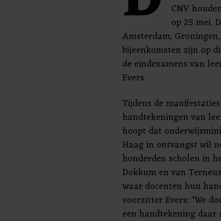
D
CNV houden 
op 25 mei. D
Amsterdam, Groningen, 
bijeenkomsten zijn op d
de eindexamens van leer
Evers.
Tijdens de manifestatie
handtekeningen van lee
hoopt dat onderwijsmini
Haag in ontvangst wil 
honderden scholen in he
Dokkum en van Terneuze
waar docenten hun hand
voorzitter Evers: "We do
een handtekening daar sn