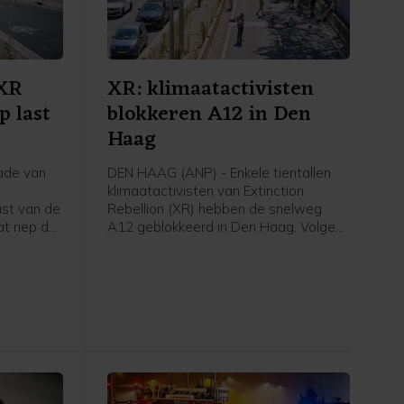
 XR
XR: klimaatactivisten
p last
blokkeren A12 in Den
Haag
ade van
DEN HAAG (ANP) - Enkele tientallen
klimaatactivisten van Extinction
ast van de
Rebellion (XR) hebben de snelweg
t riep de
A12 geblokkeerd in Den Haag. Volgens
te horen
een woordvoerster zijn ze rond het
tion
middaguur de Utrechtsebaan
en de
opgegaan en bevinden ze zich nu bij
 zaten
de tunnelbak. De actie was niet vooraf
en begon
aangekondigd.
alen.