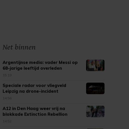
Net binnen
Argentijnse media: vader Messi op
68-jarige leeftijd overleden
15:19
Speciale radar voor vliegveld
Leipzig na drone-incident
14:56
A12 in Den Haag weer vrij na
blokkade Extinction Rebellion
14:52