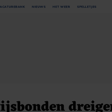
ACATUREBANK
NIEUWS
HET WEER
SPELLETJES
ijsbonden dreige