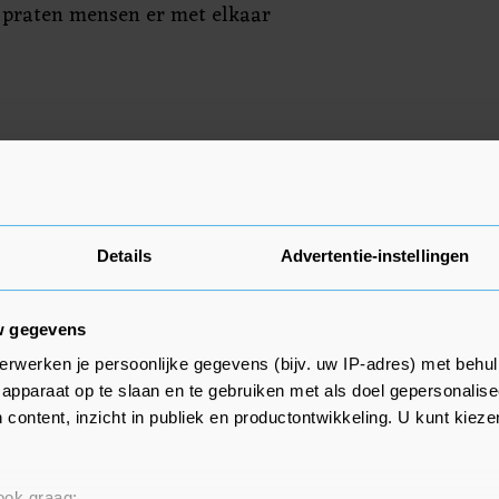
en praten mensen er met elkaar
et uit dat leraren gaan staken
schikbaar komt. Dat zou dan in de
eten gebeuren. "Dat is de periode
Daarna begint het tweede tijdvak
Details
Advertentie-instellingen
daarna is het zomervakantie.
tie kunnen zijn om het
w gegevens
n", zegt Evers.
erwerken je persoonlijke gegevens (bijv. uw IP-adres) met behul
apparaat op te slaan en te gebruiken met als doel gepersonalise
 Rijk geld voor een
 content, inzicht in publiek en productontwikkeling. U kunt kiez
uit 5 procent, lager dan de
n niet. Het beroep van leraar en
 ook graag: