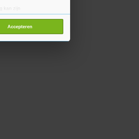
g kan zijn
erprinting)
t
detailgedeelte
in. U kunt uw
Accepteren
p onze cookiepagina kun je