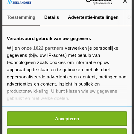
Werkende Ouders.
Toestemming
Details
Advertentie-instellingen
Ov
Verantwoord gebruik van uw gegevens
Wij en
onze 1022 partners
verwerken je persoonlijke
gegevens (bijv. uw IP-adres) met behulp van
technologieën zoals cookies om informatie op uw
apparaat op te slaan en te gebruiken met als doel
gepersonaliseerde advertenties en content, metingen aan
advertenties en content, inzicht in publiek en
productontwikkeling. U kunt kiezen wie uw gegevens
gebruikt en met welke doelen.
Als u het toestaat, willen we ook graag:
Accepteren
Informatie verzamelen over uw geografische
locatie, die tot een paar meter nauwkeurig kan zijn