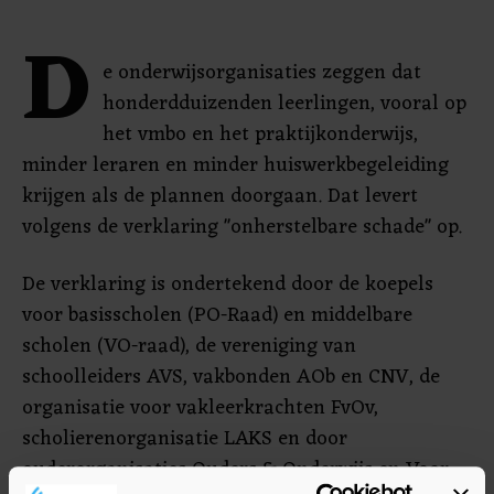
D
e onderwijsorganisaties zeggen dat
honderdduizenden leerlingen, vooral op
het vmbo en het praktijkonderwijs,
minder leraren en minder huiswerkbegeleiding
krijgen als de plannen doorgaan. Dat levert
volgens de verklaring "onherstelbare schade" op.
De verklaring is ondertekend door de koepels
voor basisscholen (PO-Raad) en middelbare
scholen (VO-raad), de vereniging van
schoolleiders AVS, vakbonden AOb en CNV, de
organisatie voor vakleerkrachten FvOv,
scholierenorganisatie LAKS en door
ouderorganisaties Ouders & Onderwijs en Voor