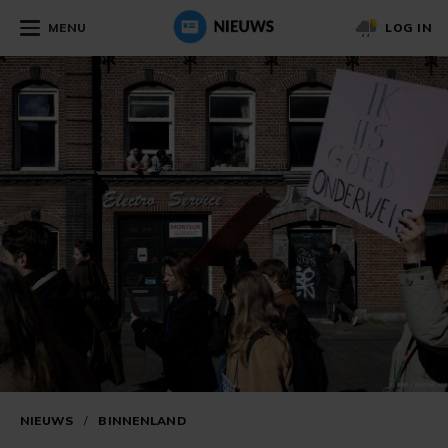
MENU
LOG IN
NIEUWS
/
BINNENLAND