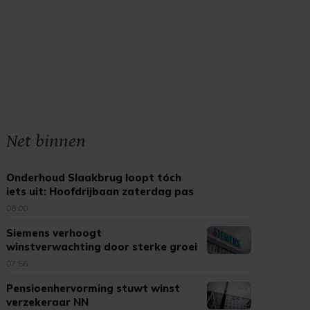
Net binnen
Onderhoud Slaakbrug loopt tóch
iets uit: Hoofdrijbaan zaterdag pas
open
08:00
Siemens verhoogt
winstverwachting door sterke groei
datacenters
07:56
Pensioenhervorming stuwt winst
verzekeraar NN