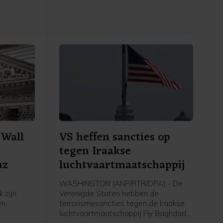
groeide de consumptie met 2,2
procent.
 Wall
VS heffen sancties op
tegen Iraakse
uz
luchtvaartmaatschappij
WASHINGTON (ANP/RTR/DPA) - De
 zijn
Verenigde Staten hebben de
n.
terrorismesancties tegen de Iraakse
luchtvaartmaatschappij Fly Baghdad