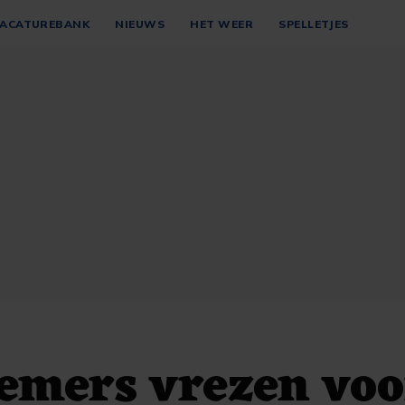
ACATUREBANK
NIEUWS
HET WEER
SPELLETJES
emers vrezen voo