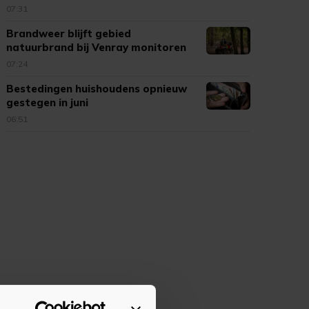
07:31
Brandweer blijft gebied
natuurbrand bij Venray monitoren
07:24
Bestedingen huishoudens opnieuw
gestegen in juni
06:51