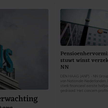
Pensioenhervormi
stuwt winst verze
NN
DEN HAAG (ANP) - NN Group
van Nationale-Nederlanden, 
sterk financieel eerste halfja
gedraaid. Het concern profi
erwachting
de hervorming van het Nede
pensioenstelsel en boekte f
winst.