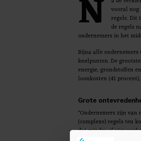
N
a de verki
vooral nog
regels. Dit 
de regels n
ondernemers in het midd
Bijna alle ondernemers
knelpunten. De grootste
energie, grondstoffen en
loonkosten (41 procent),
Grote ontevredenh
"Ondernemers zijn van 
(complexe) regels ten k
dat minder of niet werke
Nederland en dat er ech