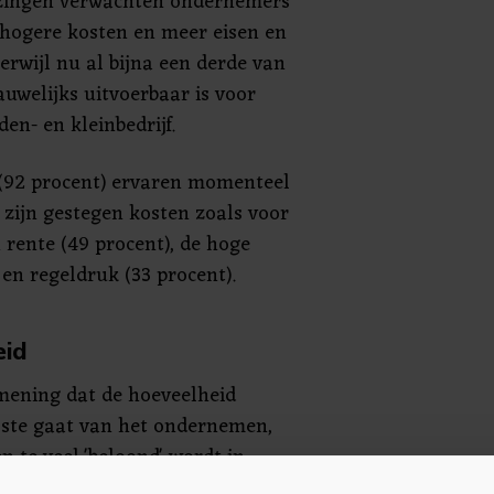
ezingen verwachten ondernemers
 hogere kosten en meer eisen en
terwijl nu al bijna een derde van
auwelijks uitvoerbaar is voor
en- en kleinbedrijf.
 (92 procent) ervaren momenteel
 zijn gestegen kosten zoals voor
 rente (49 procent), de hoge
 en regeldruk (33 procent).
eid
mening dat de hoeveelheid
oste gaat van het ondernemen,
n te veel 'beloond' wordt in
t meer (betaalbare) woningen