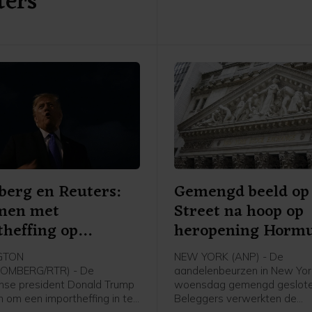
ters
berg en Reuters:
Gemengd beeld op
men met
Street na hoop op
heffing op
heropening Horm
licium
GTON
NEW YORK (ANP) - De
OMBERG/RTR) - De
aandelenbeurzen in New York
nse president Donald Trump
woensdag gemengd geslote
an om een importheffing in te
Beleggers verwerkten de