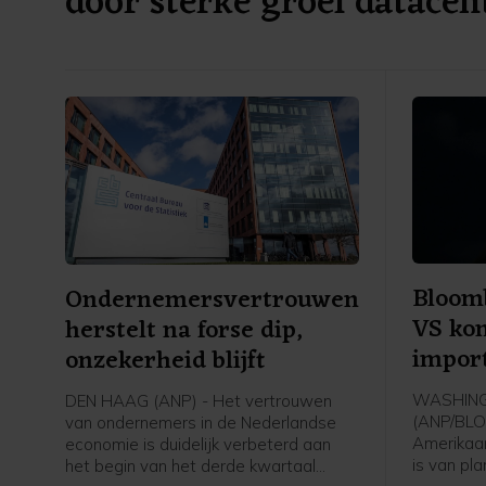
door sterke groei datacen
Bloom
Ondernemersvertrouwen
VS ko
herstelt na forse dip,
import
onzekerheid blijft
polysi
WASHIN
DEN HAAG (ANP) - Het vertrouwen
(ANP/BLO
van ondernemers in de Nederlandse
Amerikaa
economie is duidelijk verbeterd aan
is van pl
het begin van het derde kwartaal