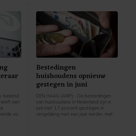
ng
Bestedingen
keraar
huishoudens opnieuw
gestegen in juni
, bekend
DEN HAAG (ANP) - De bestedingen
heeft een
van huishoudens in Nederland zijn in
ar
juni met 1,7 procent gestegen in
teerde van
vergelijking met een jaar eerder, meldt
rlandse
het Centraal Bureau voor de Statistiek
ors meer
(CBS). Huishoudens kochten die
maand vooral meer goederen. In mei