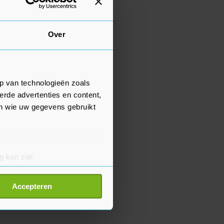
Over
p van technologieën zoals
erde advertenties en content,
en wie uw gegevens gebruikt
g kan zijn
erprinting)
t
detailgedeelte
in. U kunt uw
Accepteren
p onze cookiepagina kun je