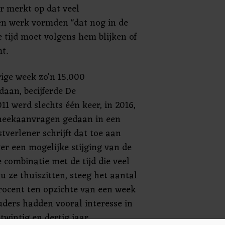
 merkt op dat veel
en werk vormden "dat nog in de
e tijd moet volgens hem blijken of
t.
ige week zo'n 15.000
aan, becijferde De
1 werd slechts één keer, in 2016,
heekaanvragen gedaan in een
verlener schrijft dat toe aan
er een mogelijke stijging van de
combinatie met de tijd die veel
 ze thuiszitten, steeg het aantal
rocent ten opzichte van een week
ders hadden vooral interesse in
twintig en dertig jaar.