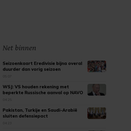
Net binnen
Seizoenkaart Eredivisie bijna overal
duurder dan vorig seizoen
05:07
WSJ: VS houden rekening met
beperkte Russische aanval op NAVO
04:25
Pakistan, Turkije en Saudi-Arabië
sluiten defensiepact
04:23