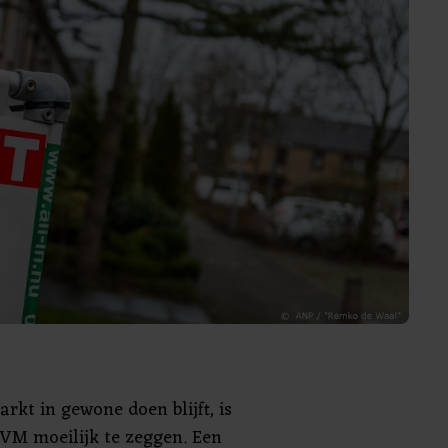
rkt in gewone doen blijft, is
VM moeilijk te zeggen. Een