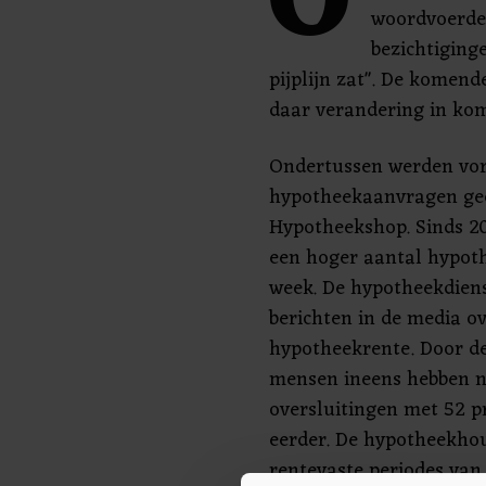
O
woordvoerder
bezichtiging
pijplijn zat". De komend
daar verandering in kom
Ondertussen werden vor
hypotheekaanvragen ged
Hypotheekshop. Sinds 201
een hoger aantal hypot
week. De hypotheekdienst
berichten in de media ov
hypotheekrente. Door de 
mensen ineens hebben nu
oversluitingen met 52 p
eerder. De hypotheekhou
rentevaste periodes van 