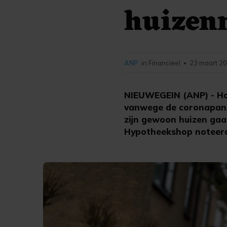
huizen
ANP
in Financieel
23 maart 20
•
NIEUWEGEIN (ANP) - Hoe
vanwege de coronapand
zijn gewoon huizen gaa
Hypotheekshop noteerd