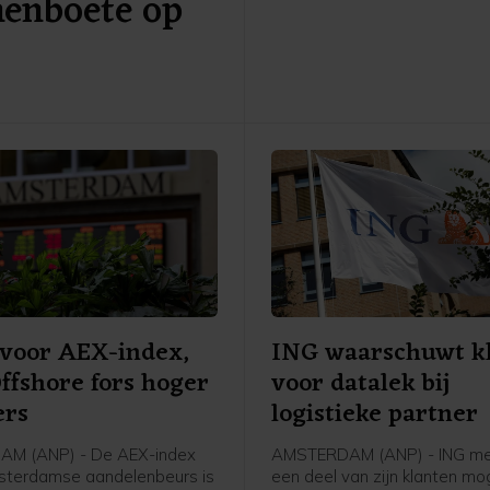
nenboete op
Wall Street in navolging van
publicatie van kwartaalcijfer
olieprijzen gingen juist omho
Beleggers keken ook uit naar
belangrijke Amerikaanse ba
van de overheid dat vrijdag 
buiten komt.
 voor AEX-index,
ING waarschuwt k
fshore fors hoger
voor datalek bij
ers
logistieke partner
M (ANP) - De AEX-index
AMSTERDAM (ANP) - ING me
sterdamse aandelenbeurs is
een deel van zijn klanten moge