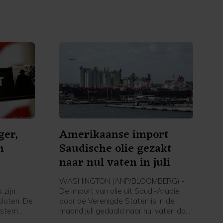
ger,
Amerikaanse import
n
Saudische olie gezakt
naar nul vaten in juli
WASHINGTON (ANP/BLOOMBERG) -
 zijn
De import van olie uit Saudi-Arabië
loten. De
door de Verenigde Staten is in de
stern
maand juli gedaald naar nul vaten door
zers op
de oorlog in het Midden-Oosten en de