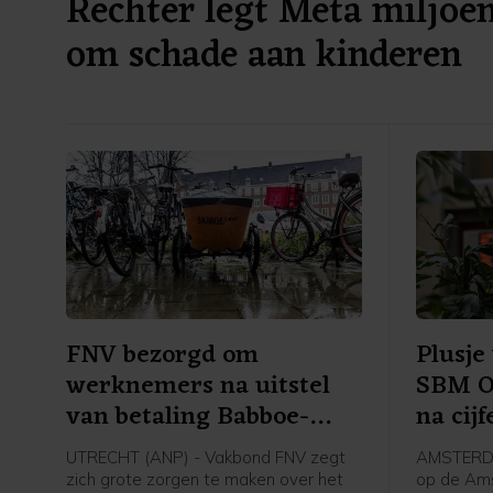
Rechter legt Meta miljoe
om schade aan kinderen
FNV bezorgd om
Plusje
werknemers na uitstel
SBM Of
van betaling Babboe-
na cijf
moeder
UTRECHT (ANP) - Vakbond FNV zegt
AMSTERDA
zich grote zorgen te maken over het
op de Am