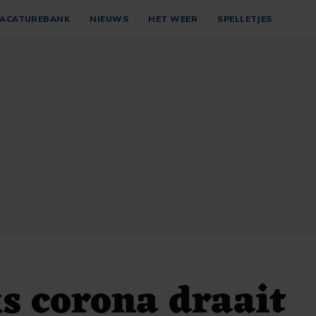
ACATUREBANK
NIEUWS
HET WEER
SPELLETJES
s corona draait