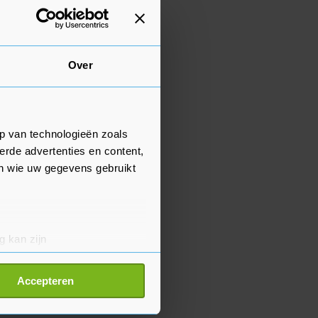
Over
p van technologieën zoals
erde advertenties en content,
en wie uw gegevens gebruikt
g kan zijn
erprinting)
t
detailgedeelte
in. U kunt uw
Accepteren