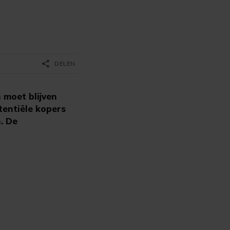
share
DELEN
 moet blijven
entiële kopers
. De