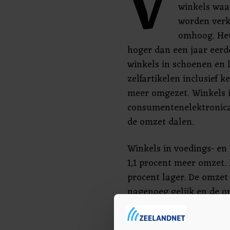
V
winkels waa
worden verk
omhoog. Het
hoger dan een jaar eerde
winkels in schoenen en 
zelfartikelen inclusief 
meer omgezet. Winkels in
consumentenelektronica
de omzet dalen.
Winkels in voedings- en
1,1 procent meer omzet
procent lager. De omzet
nagenoeg gelijk en de o
procent hoger.