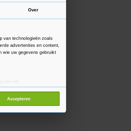
Over
p van technologieën zoals
erde advertenties en content,
en wie uw gegevens gebruikt
g kan zijn
erprinting)
t
detailgedeelte
in. U kunt uw
Accepteren
p onze cookiepagina kun je