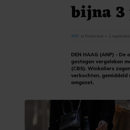
bijna 3
ANP
in Financieel
2 september
•
DEN HAAG (ANP) - De om
gestegen vergeleken me
(CBS). Winkeliers zagen
verkochten, gemiddeld 
omgezet.