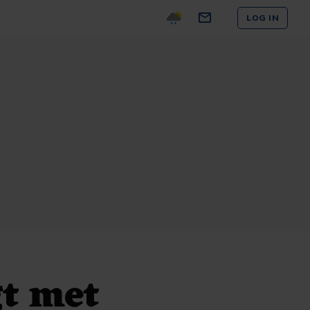
LOG IN
gt met