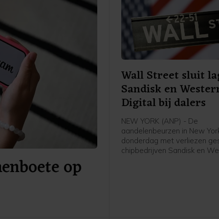
Wall Street sluit la
Sandisk en Wester
Digital bij dalers
NEW YORK (ANP) - De
aandelenbeurzen in New York
donderdag met verliezen ges
chipbedrijven Sandisk en We
nenboete op
Digital stonden bij de verlie
Wall Street in navolging van
publicatie van kwartaalcijfer
olieprijzen gingen juist omho
Beleggers keken ook uit naar
belangrijke Amerikaanse ba
van de overheid dat vrijdag 