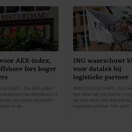
buiten komt.
 voor AEX-index,
ING waarschuwt k
fshore fors hoger
voor datalek bij
ers
logistieke partner
M (ANP) - De AEX-index
AMSTERDAM (ANP) - ING me
sterdamse aandelenbeurs is
een deel van zijn klanten moge
 met een plusje gesloten.
geraakt door een datalek bij
rijven in de
logistieke partner. Het gaat
admeter was de maritieme
de bank om een groep klant
tverlener SBM Offshore een
gespaarde punten bij ING ee
ijger na goed ontvangen
product heeft besteld dat is
 vooruitzichten.
thuisbezorgd, bijvoorbeeld e