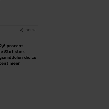
share
DELEN
2,6 procent
e Statistiek
gsmiddelen die ze
ocent meer