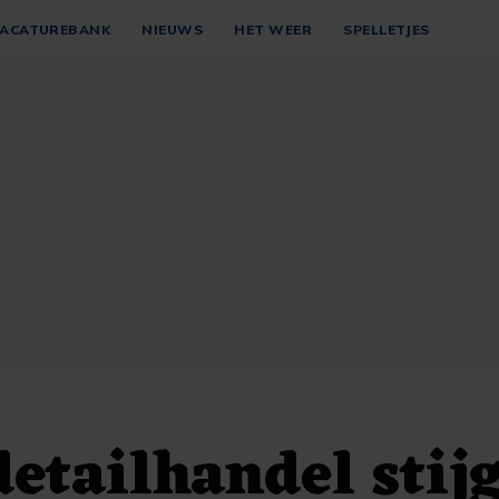
ACATUREBANK
NIEUWS
HET WEER
SPELLETJES
etailhandel stij