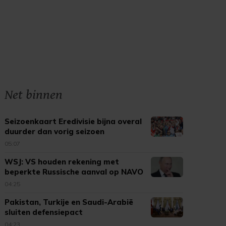
Net binnen
Seizoenkaart Eredivisie bijna overal
duurder dan vorig seizoen
05:07
WSJ: VS houden rekening met
beperkte Russische aanval op NAVO
04:25
Pakistan, Turkije en Saudi-Arabië
sluiten defensiepact
04:23