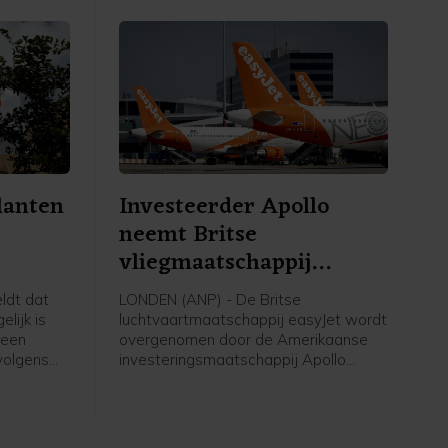
enkel vat Saudische olie is
geïmporteerd in de VS.
lanten
Investeerder Apollo
neemt Britse
vliegmaatschappij
easyJet over
ldt dat
LONDEN (ANP) - De Britse
lijk is
luchtvaartmaatschappij easyJet wordt
 een
overgenomen door de Amerikaanse
 volgens
investeringsmaatschappij Apollo
en die met
Global Management voor een bedrag
n fysiek
van 5,7 miljard pond, omgerekend ruim
6,6 miljard euro. Apollo betaalt 7,15
en koffer
pond per aandeel in contanten voor