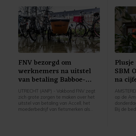
FNV bezorgd om
Plusje
werknemers na uitstel
SBM Of
van betaling Babboe-
na cijf
moeder
UTRECHT (ANP) - Vakbond FNV zegt
AMSTERDA
zich grote zorgen te maken over het
op de Am
uitstel van betaling van Accell, het
donderdag
moederbedrijf van fietsmerken als
Bij de bed
Babboe en Batavus. Woensdag
hoofdgra
meldde de internationale fietsfabrikant
oliediens
met hoofdkantoor in Amsterdam dat
sterke st
het uitstel is verleend aan zijn
cijfers en