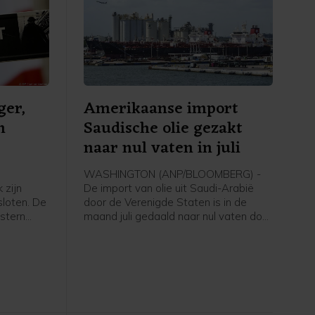
ger,
Amerikaanse import
n
Saudische olie gezakt
naar nul vaten in juli
WASHINGTON (ANP/BLOOMBERG) -
 zijn
De import van olie uit Saudi-Arabië
loten. De
door de Verenigde Staten is in de
stern
maand juli gedaald naar nul vaten door
zers op
de oorlog in het Midden-Oosten en de
 de
blokkade van de Straat van Hormuz,
s. De
aldus persbureau Bloomberg na cijfers
og.
van het Amerikaanse
 het
energieministerie. Het is volgens
nenrapport
Bloomberg voor het eerst sinds 1985
naar
dat over een volledige maand geen