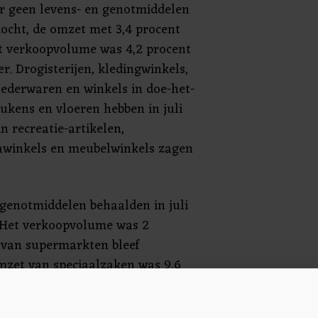
r geen levens- en genotmiddelen
ocht, de omzet met 3,4 procent
 verkoopvolume was 4,2 procent
r. Drogisterijen, kledingwinkels,
lederwaren en winkels in doe-het-
keukens en vloeren hebben in juli
 recreatie-artikelen,
winkels en meubelwinkels zagen
 genotmiddelen behaalden in juli
. Het verkoopvolume was 2
 van supermarkten bleef
mzet van speciaalzaken was 9,6