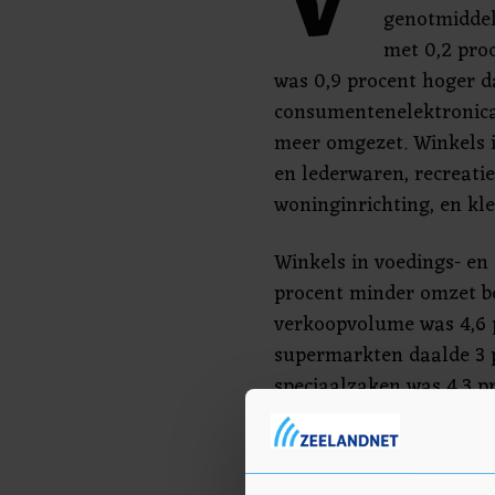
V
genotmiddel
met 0,2 pro
was 0,9 procent hoger d
consumentenelektronica 
meer omgezet. Winkels i
en lederwaren, recreatie
woninginrichting, en kl
Winkels in voedings- en
procent minder omzet be
verkoopvolume was 4,6 
supermarkten daalde 3 
speciaalzaken was 4,3 p
Internetaankopen