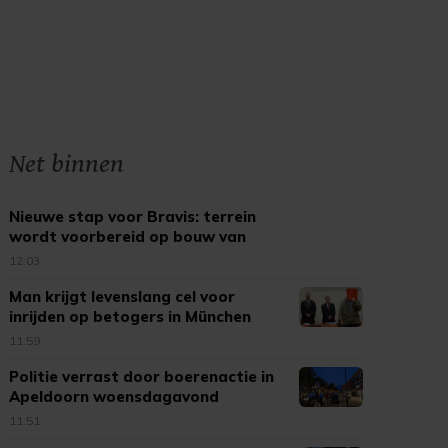
Net binnen
Nieuwe stap voor Bravis: terrein
wordt voorbereid op bouw van
splinternieuw ziekenhuis
12:03
Man krijgt levenslang cel voor
inrijden op betogers in München
11:59
Politie verrast door boerenactie in
Apeldoorn woensdagavond
11:51