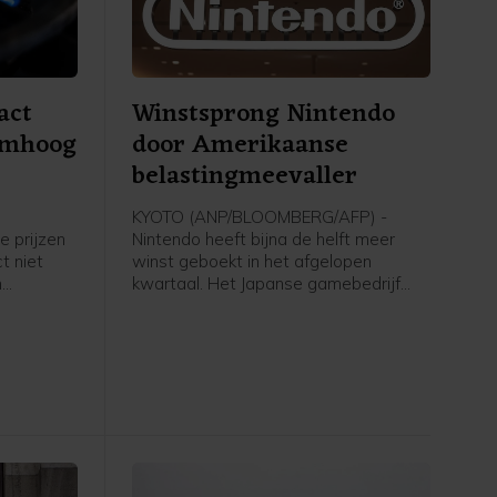
act
Winstsprong Nintendo
omhoog
door Amerikaanse
belastingmeevaller
KYOTO (ANP/BLOOMBERG/AFP) -
e prijzen
Nintendo heeft bijna de helft meer
t niet
winst geboekt in het afgelopen
n
kwartaal. Het Japanse gamebedrijf
 meldt de
kende een meevaller door een
t (ACM),
teruggave van invoerrechten door de
roken die
Verenigde Staten. Daarnaast
 hadden
profiteerde het bedrijf van de
opbrengsten van twee nieuwe spellen
voor zijn populaire Switch 2, de
nieuwste spelcomputer van het merk.