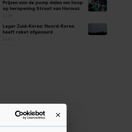
Prijzen aan de pomp dalen om hoop
op heropening Straat van Hormuz
11:39
Leger Zuid-Korea: Noord-Korea
heeft raket afgevuurd
11:37