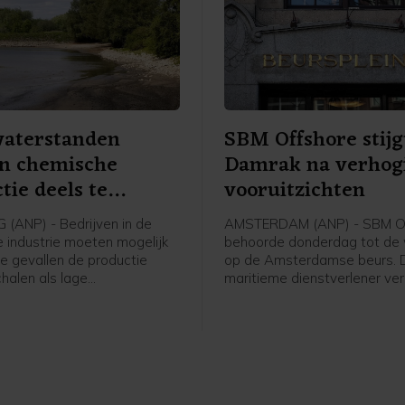
waterstanden
SBM Offshore stijg
en chemische
Damrak na verhog
tie deels te
vooruitzichten
ken
(ANP) - Bedrijven in de
AMSTERDAM (ANP) - SBM O
 industrie moeten mogelijk
behoorde donderdag tot de
e gevallen de productie
op de Amsterdamse beurs. 
halen als lage
maritieme dienstverlener v
den langdurig aanhouden en
de verwachtingen voor het he
enoeg vervangende
na een sterke eerste jaarhel
apaciteit beschikbaar is.
het bedrijf de omzet zag ve
een woordvoerster van de
Ook de totale orderportefeuil
e Vereniging van de
verder op. Het aandeel werd
se Chemische Industrie
procent hoger gezet.
ten.