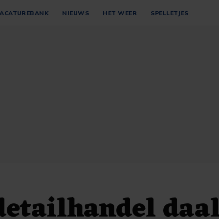
ACATUREBANK
NIEUWS
HET WEER
SPELLETJES
etailhandel daa