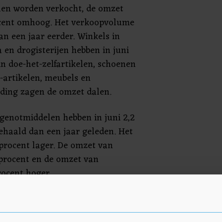
en worden verkocht, de omzet
cent omhoog. Het verkoopvolume
an een jaar eerder. Winkels in
en drogisterijen hebben in juni
n doe-het-zelfartikelen, schoenen
-artikelen, meubels en
eding zagen de omzet dalen.
 genotmiddelen hebben in juni 2,2
haald dan een jaar geleden. Het
procent lager. De omzet van
procent en de omzet van
rocent hoger.