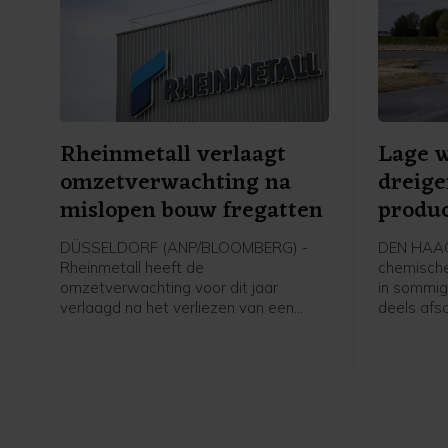
Rheinmetall verlaagt
Lage 
omzetverwachting na
dreig
mislopen bouw fregatten
produc
beper
DÜSSELDORF (ANP/BLOOMBERG) -
DEN HAAG 
Rheinmetall heeft de
chemische
omzetverwachting voor dit jaar
in sommig
verlaagd na het verliezen van een
deels afsc
contract voor de bouw van
waterstan
marineschepen. Het grootste
er niet g
defensiebedrijf van Duitsland zou zes
transportc
fregatten bouwen met een totale
Dat laat 
waarde van meer dan 10 miljard euro,
Koninklijk
maar de Duitse regering heeft de
Nederland
bestelling in juni ingetrokken.
(VNCI) we