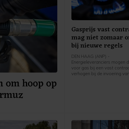
Gasprijs vast contr
mag niet zomaar 
bij nieuwe regels
DEN HAAG (ANP) -
Energieleveranciers mogen d
voor gas bij een vast contrac
verhogen bij de invoering va
en om hoop op
bepaalde nieuwe regels. Dat
Autoriteit Consument & Mark
ormuz
die bedrijven heeft aangesp
dat wel in hun voorwaarden
opgenomen.