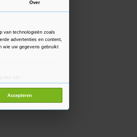
Over
p van technologieën zoals
erde advertenties en content,
en wie uw gegevens gebruikt
g kan zijn
erprinting)
t
detailgedeelte
in. U kunt uw
Accepteren
p onze cookiepagina kun je