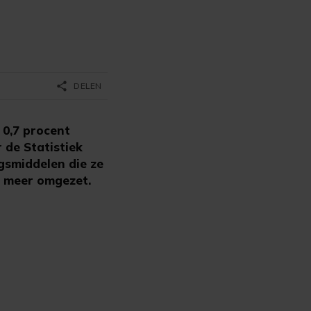
share
DELEN
 0,7 procent
 de Statistiek
gsmiddelen die ze
t meer omgezet.