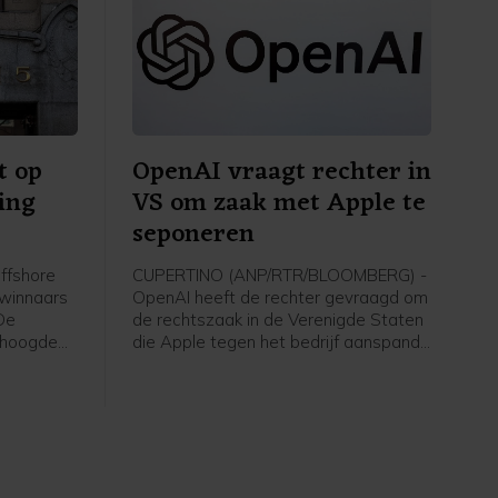
t op
OpenAI vraagt rechter in
ing
VS om zaak met Apple te
seponeren
ffshore
CUPERTINO (ANP/RTR/BLOOMBERG) -
 winnaars
OpenAI heeft de rechter gevraagd om
De
de rechtszaak in de Verenigde Staten
erhoogde
die Apple tegen het bedrijf aanspande
le jaar,
te seponeren. Het bedrijf wordt door
ft waarin
Apple beschuldigd van het stelen van
rdubbelen.
vertrouwelijke bedrijfsgegevens.
le liep
OpenAI noemt die beschuldigingen
 ruim 7
ongegrond. OpenAI werkte eerder met
Apple samen aan Siri, door
technologie voor de digitale assistent