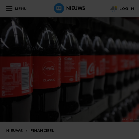
MENU
LOG IN
NIEUWS
/
FINANCIEEL