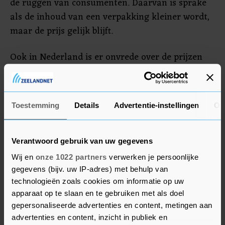
de ruggen van consumenten. Daarvan is sprake
als de inhoud van een verpakking kleiner wordt,
maar de prijs gelijk blijft.
Ook in Nederland is er onvrede over de prijzen
die fabrikanten als Coca-Cola vragen. De
topmannen van Jumbo en PLUS zeiden vorige
maand dat sommige fabrikanten van A-merken
Toestemming
Details
Advertentie-instellingen
Ov
momenteel hogere inkoopprijzen vragen dan die
van huismerken. Daardoor stijgen de prijzen van
producten van A-merken ook voor consumenten
Verantwoord gebruik van uw gegevens
harder dan die van huismerken.
Wij en
onze 1022 partners
verwerken je persoonlijke
gegevens (bijv. uw IP-adres) met behulp van
technologieën zoals cookies om informatie op uw
apparaat op te slaan en te gebruiken met als doel
gepersonaliseerde advertenties en content, metingen aan
advertenties en content, inzicht in publiek en