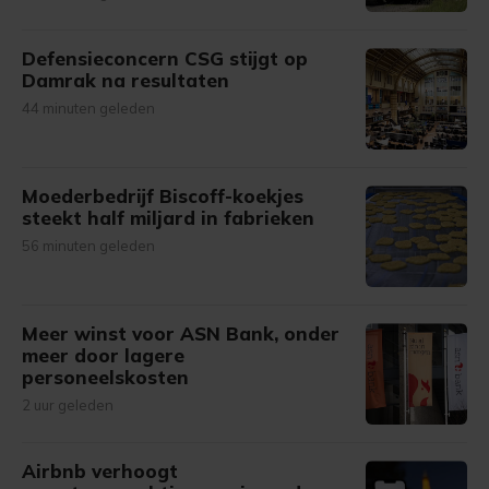
Defensieconcern CSG stijgt op
Damrak na resultaten
44 minuten geleden
Moederbedrijf Biscoff-koekjes
steekt half miljard in fabrieken
56 minuten geleden
Meer winst voor ASN Bank, onder
meer door lagere
personeelskosten
2 uur geleden
Airbnb verhoogt