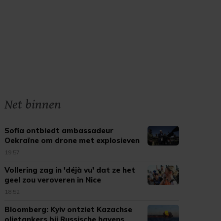
Net binnen
Sofia ontbiedt ambassadeur
Oekraïne om drone met explosieven
19:57
Vollering zag in 'déjà vu' dat ze het
geel zou veroveren in Nice
18:52
Bloomberg: Kyiv ontziet Kazachse
olietankers bij Russische havens