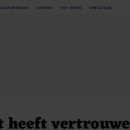
ACATUREBANK
NIEUWS
HET WEER
SPELLETJES
 heeft vertrouwe