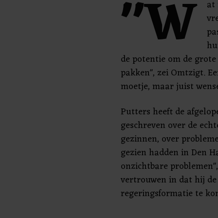
"W
at
vr
pa
hu
de potentie om de grot
pakken", zei Omtzigt. E
moetje, maar juist wensel
Putters heeft de afgelop
geschreven over de ech
gezinnen, over probleme
gezien hadden in Den Haa
onzichtbare problemen", 
vertrouwen in dat hij de
regeringsformatie te kom