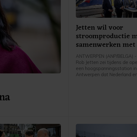
Jetten wil voor
stroomproductie 
samenwerken met 
ANTWERPEN (ANP/BELGA) - 
Rob Jetten zei tijdens de op
een hoogspanningsstation in
Antwerpen dat Nederland en
meer moeten samenwerken 
stroomproductie. Het gaat 
 na
Jetten onder meer over wate
kern- en windenergie.