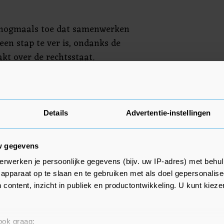
j nogmaals toe dat samenwerken
en stap te ver is, ondanks de
kt over de rechtsstaat.
eenkomst lieten enkele leden zich
ap van de fractie om te stoppen
 is een ingewikkelde positie
Details
Advertentie-instellingen
vindt", zegt Arnela (die haar
men). "Je kunt niet iedereen
w gegevens
e hebt wel een grote
erwerken je persoonlijke gegevens (bijv. uw IP-adres) met behul
dat NSC twintig zetels bij de
apparaat op te slaan en te gebruiken met als doel gepersonalise
Toch voelt ze "in eerste instantie"
 content, inzicht in publiek en productontwikkeling. U kunt kiez
g met de PVV.
chtse NSC-leden waarin ze zit,
 ook graag: