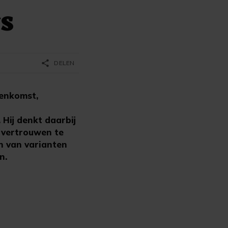
s
share
DELEN
eenkomst,
Hij denkt daarbij
 vertrouwen te
n van varianten
n.