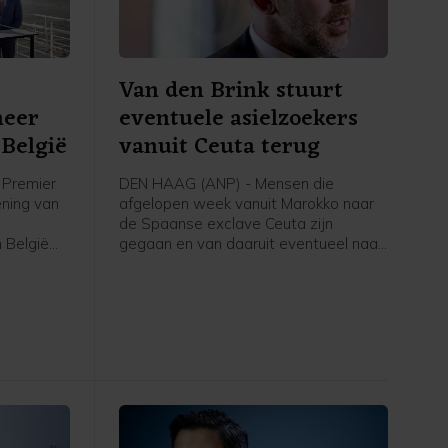
Van den Brink stuurt
meer
eventuele asielzoekers
België
vanuit Ceuta terug
Premier
DEN HAAG (ANP) - Mensen die
ening van
afgelopen week vanuit Marokko naar
de Spaanse exclave Ceuta zijn
 België
gegaan en van daaruit eventueel naar
voor
Nederland komen om asiel aan te
volgens
vragen, worden teruggestuurd naar
rstof,
Spanje, schrijft asielminister Bart van
den Brink in een brief aan de Tweede
Kamer. Volgens de CDA-minister is er
voor zover bekend niemand vanuit
Ceuta doorgereisd naar Spanje of een
ander land.